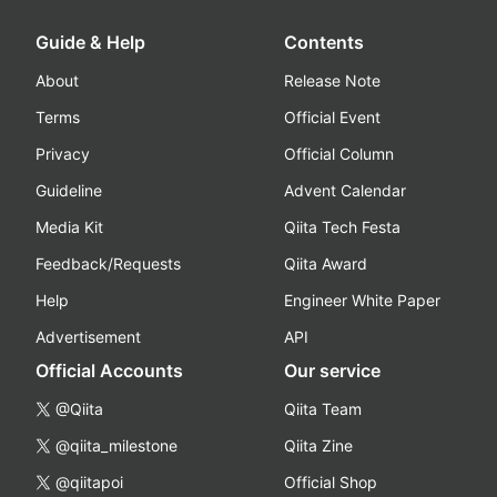
Guide & Help
Contents
About
Release Note
Terms
Official Event
Privacy
Official Column
Guideline
Advent Calendar
Media Kit
Qiita Tech Festa
Feedback/Requests
Qiita Award
Help
Engineer White Paper
Advertisement
API
Official Accounts
Our service
@Qiita
Qiita Team
@qiita_milestone
Qiita Zine
@qiitapoi
Official Shop