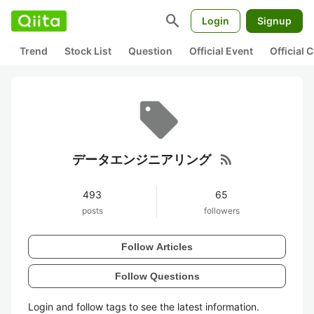
search
Login
Signup
Trend
Stock List
Question
Official Event
Official
rss_feed
データエンジニアリング
493
65
posts
followers
Follow Articles
Follow Questions
Login and follow tags to see the latest information.