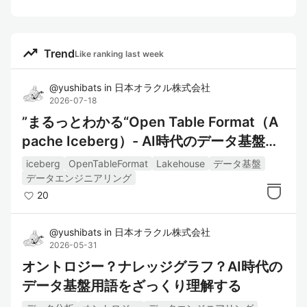
trending_up
Trend
Like ranking last week
@
yushibats
in
日本オラクル株式会社
2026-07-18
”まるっとわかる“Open Table Format（A
pache Iceberg）- AI時代のデータ基盤を
考えるための基礎技術- まとめ
iceberg
OpenTableFormat
Lakehouse
データ基盤
データエンジニアリング
20
@
yushibats
in
日本オラクル株式会社
2026-05-31
オントロジー？ナレッジグラフ？AI時代の
データ基盤用語をざっくり理解する