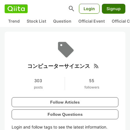
search
Login
Signup
Trend
Stock List
Question
Official Event
Official
rss_feed
コンピューターサイエンス
303
55
posts
followers
Follow Articles
Follow Questions
Login and follow tags to see the latest information.