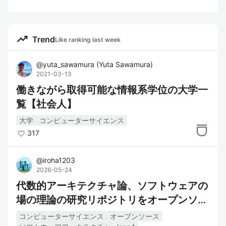
trending_up
Trend
Like ranking last week
@
yuta_sawamura
(
Yuta Sawamura
)
2021-03-13
働きながら取得可能な情報系学位の大学一
覧【社会人】
大学
コンピューターサイエンス
317
@
iroha1203
2026-05-24
代数的アーキテクチャ論、ソフトウェアの
場の理論の研究リポジトリをオープンソー
スにしました
コンピューターサイエンス
オープンソース