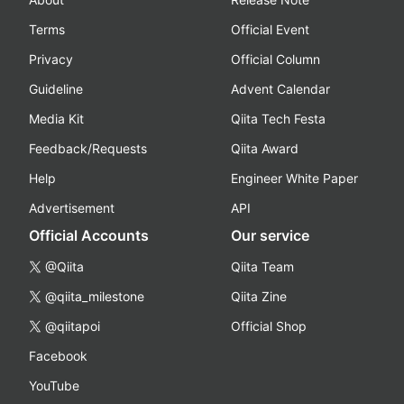
Terms
Official Event
Privacy
Official Column
Guideline
Advent Calendar
Media Kit
Qiita Tech Festa
Feedback/Requests
Qiita Award
Help
Engineer White Paper
Advertisement
API
Official Accounts
Our service
@Qiita
Qiita Team
@qiita_milestone
Qiita Zine
@qiitapoi
Official Shop
Facebook
YouTube