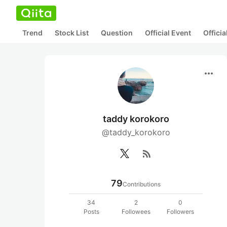
Trend
Stock List
Question
Official Event
Offici
more_horiz
taddy korokoro
@taddy_korokoro
rss_feed
79
Contributions
34
2
0
Posts
Followees
Followers