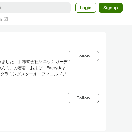
Login
Signup
open_in_new
m
Follow
されました！】株式会社ソニックガーデ
入門」の著者、および「Everyday
者。 プログラミングスクール「フィヨルドブ
Follow