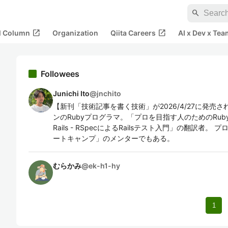
search
open_in_new
open_in_new
al Column
Organization
Qiita Careers
AI x Dev x Tea
Followees
Junichi Ito
@
jnchito
【新刊「技術記事を書く技術」が2026/4/27に発売
ンのRubyプログラマ。「プロを目指す人のためのRuby
Rails - RSpecによるRailsテスト入門」の翻訳
ートキャンプ」のメンターでもある。
むらかみ
@
ek-h1-hy
1