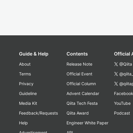
Guide & Help
Contents
Official
About
Release Note
@Qiita
Terms
Official Event
@qiita
Privacy
Official Column
@qiita
Guideline
Advent Calendar
Faceboo
Media Kit
Qiita Tech Festa
YouTube
Feedback/Requests
Qiita Award
Podcast
Help
Engineer White Paper
Advertisement
API