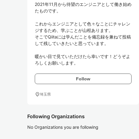
2021年11月から待望のエンジニアとして働き始め
たものです。

これからエンジニアとして色々なことにチャレン
ジするため、学ぶことが山程あります。

そこでQiitaには学んだことを備忘録を兼ねて投稿
して残していきたいと思っています。

暖かい目で見ていただけたら幸いです！どうぞよ
ろしくお願いします。
Follow
location_on
埼玉県
Following Organizations
No Organizations you are following