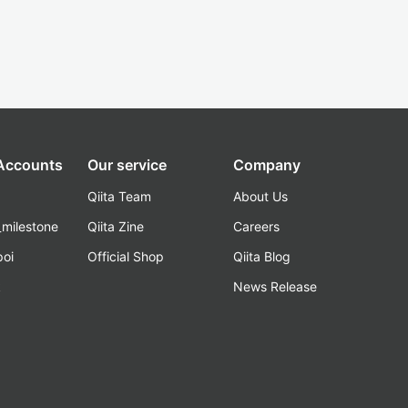
 Accounts
Our service
Company
Qiita Team
About Us
_milestone
Qiita Zine
Careers
poi
Official Shop
Qiita Blog
k
News Release