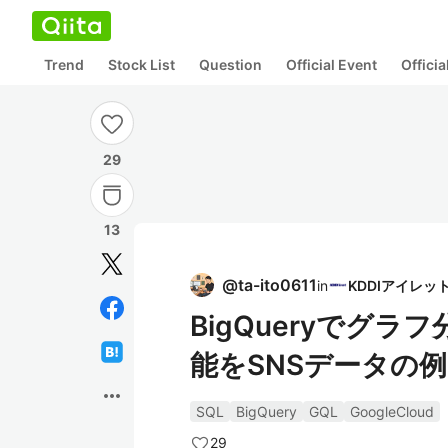
Trend
Stock List
Question
Official Event
Offici
29
13
@
ta-ito0611
in
BigQueryでグラ
能をSNSデータの
more_horiz
SQL
BigQuery
GQL
GoogleCloud
29