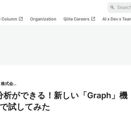
search
open_in_new
open_in_new
al Column
Organization
Qiita Careers
AI x Dev x Tea
KDDIアイレット株式会社
フ分析ができる！新しい「Graph」機
例で試してみた