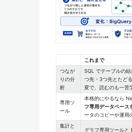
これまで
つなが
SQL でテーブルの
りの分
つ先・3つ先とたど
析
変で、読むのも一苦
本格的にやるなら Ne
専用ツ
フ専用データベース
ール
ータのコピーや運用
集計と
グラフ専用ツールと Bi