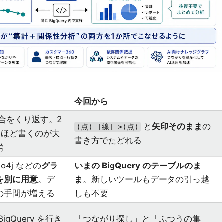
今回から
結合をくり返す。2
と
矢印そのまま
の
(点)-[線]->(点)
るほど書くのが大
書き方でたどれる
労
o4j などの
グラ
いまの BigQuery のテーブルのま
を別に用意
。デ
ま
。新しいツールもデータの引っ越
の手間が増える
しも不要
gQuery を行き
「つながり探し」と「ふつうの集