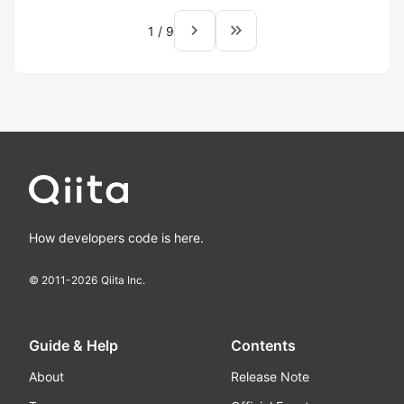
navigate_next
keyboard_double_arrow_right
1
/
9
How developers code is here.
© 2011-
2026
Qiita Inc.
Guide & Help
Contents
About
Release Note