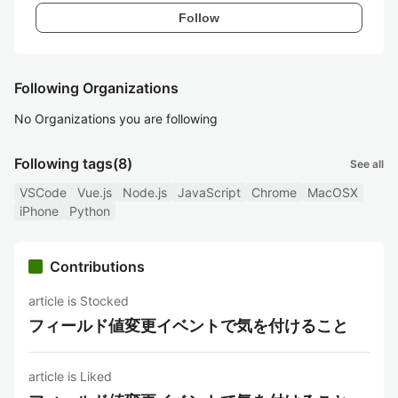
Follow
Following Organizations
No Organizations you are following
Following tags
(8)
See all
VSCode
Vue.js
Node.js
JavaScript
Chrome
MacOSX
iPhone
Python
Contributions
article is Stocked
フィールド値変更イベントで気を付けること
article is Liked