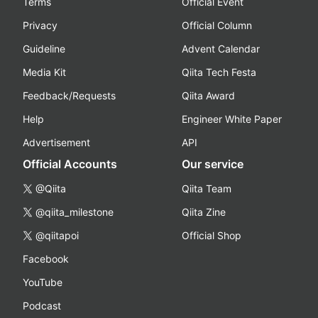
Terms
Official Event
Privacy
Official Column
Guideline
Advent Calendar
Media Kit
Qiita Tech Festa
Feedback/Requests
Qiita Award
Help
Engineer White Paper
Advertisement
API
Official Accounts
Our service
@Qiita
Qiita Team
@qiita_milestone
Qiita Zine
@qiitapoi
Official Shop
Facebook
YouTube
Podcast