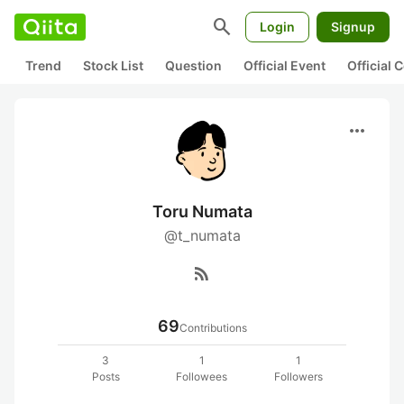
search
Login
Signup
Trend
Stock List
Question
Official Event
Official
more_horiz
Toru Numata
@t_numata
rss_feed
69
Contributions
3
1
1
Posts
Followees
Followers