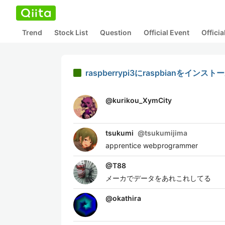
Trend
Stock List
Question
Official Event
Offici
raspberrypi3にraspbianをイン
@
kurikou_XymCity
tsukumi
@
tsukumijima
apprentice webprogrammer
@
T88
メーカでデータをあれこれしてる
@
okathira