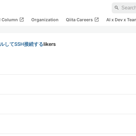
search
open_in_new
open_in_new
al Column
Organization
Qiita Careers
AI x Dev x Tea
ストールしてSSH接続する
likers