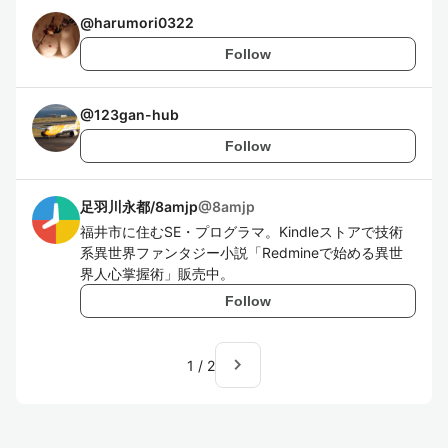
@
harumori0322
Follow
@
123gan-hub
Follow
足羽川永都/8amjp
@
8amjp
福井市に住むSE・プログラマ。Kindleストアで技術
系異世界ファンタジー小説「Redmineで始める異世
界人心掌握術」販売中。
Follow
navigate_next
1
/
2