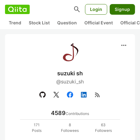
search
Login
Signup
Trend
Stock List
Question
Official Event
Official
more_horiz
suzuki sh
@suzuki_sh
rss_feed
4589
Contributions
171
8
63
Posts
Followees
Followers