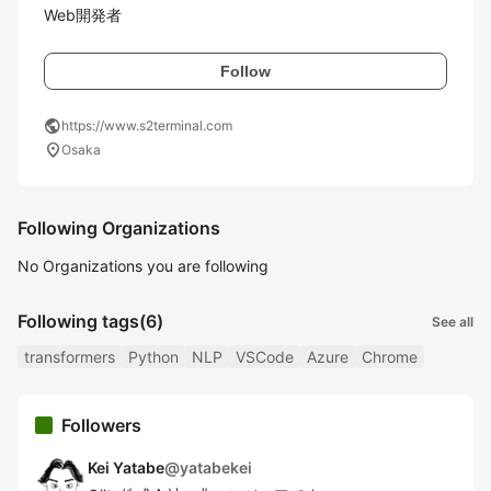
Web開発者
Follow
public
https://www.s2terminal.com
location_on
Osaka
Following Organizations
No Organizations you are following
Following tags
(6)
See all
transformers
Python
NLP
VSCode
Azure
Chrome
Followers
Kei Yatabe
@
yatabekei