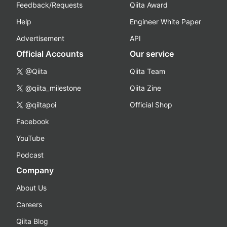
Feedback/Requests
Qiita Award
Help
Engineer White Paper
Advertisement
API
Official Accounts
Our service
@Qiita
Qiita Team
@qiita_milestone
Qiita Zine
@qiitapoi
Official Shop
Facebook
YouTube
Podcast
Company
About Us
Careers
Qiita Blog