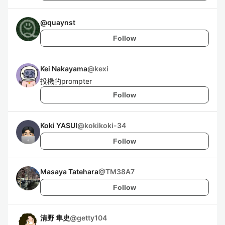
@
quaynst
Follow
Kei Nakayama
@
kexi
投機的prompter
Follow
Koki YASUI
@
kokikoki-34
Follow
Masaya Tatehara
@
TM38A7
Follow
清野 隼史
@
getty104