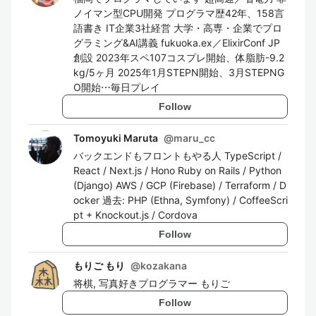
ノイマン型CPU開発 プログラマ歴42年、158言
語書き IT企業3社経営 大学・高専・企業でプロ
グラミング&AI講義 fukuoka.ex／ElixirConf JP
創設 2023年スペ107コスプレ開始、体脂肪-9.2
kg/5ヶ月 2025年1月STEPN開始、3月STEPNG
O開始⋯毎日プレイ
Follow
Tomoyuki Maruta
@
maru_cc
バックエンドもフロントもやる人 TypeScript /
React / Next.js / Hono Ruby on Rails / Python
(Django) AWS / GCP (Firebase) / Terraform / D
ocker 過去: PHP (Ethna, Symfony) / CoffeeScri
pt + Knockout.js / Cordova
Follow
もりご もり
@
kozakana
将棋, 写真好きプログラマー もりご
Follow