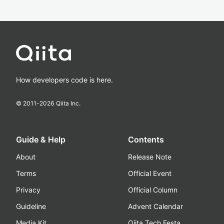
How developers code is here.
© 2011-
2026
Qiita Inc.
Guide & Help
Contents
About
Release Note
Terms
Official Event
Privacy
Official Column
Guideline
Advent Calendar
Media Kit
Qiita Tech Festa