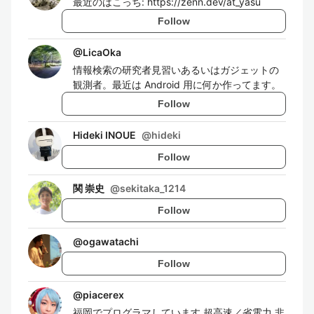
最近のはこっち: https://zenn.dev/at_yasu
Follow
@
LicaOka
情報検索の研究者見習いあるいはガジェットの
観測者。最近は Android 用に何か作ってます。
Follow
Hideki INOUE
@
hideki
Follow
関 崇史
@
sekitaka_1214
Follow
@
ogawatachi
Follow
@
piacerex
福岡でプログラマしています 超高速／省電力 非