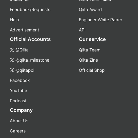
Feedback/Requests
Qiita Award
Help
Engineer White Paper
Advertisement
API
Official Accounts
Our service
@Qiita
Qiita Team
@qiita_milestone
Qiita Zine
@qiitapoi
Official Shop
Facebook
YouTube
Podcast
Company
About Us
Careers