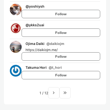
@
yoshiysh
Follow
@
ykks2uai
Follow
Ojima Daiki
@
daikiojm
https://daikiojm.me/
Follow
Takuma Hori
@
t_hori
Follow
navigate_next
keyboard_double_arrow_right
1
/
12