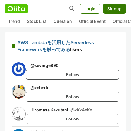
search
Login
Signup
Trend
Stock List
Question
Official Event
Official
AWS Lambdaを活用したServerless
Frameworkを触ってみる
likers
@
severge990
Follow
@
xcherie
Follow
Hiromasa Kakutani
@
xKxAxKx
Follow