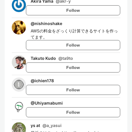
Akira Yama
@
akr-y
Follow
@
nishinoshake
AWSの料金をざっくり計算できるサイトを作っ
てます。
Follow
Takuto Kudo
@
ta9to
Follow
@
ichien178
Follow
@
Uhiyamabumi
Follow
ys at
@
a_yasui