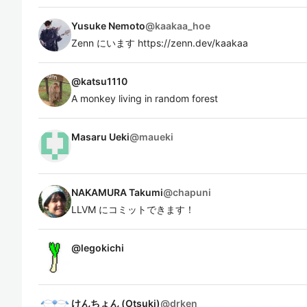
Yusuke Nemoto
@
kaakaa_hoe
Zenn にいます https://zenn.dev/kaakaa
@
katsu1110
A monkey living in random forest
Masaru Ueki
@
maueki
NAKAMURA Takumi
@
chapuni
LLVM にコミットできます！
@
legokichi
けんちょん (Otsuki)
@
drken