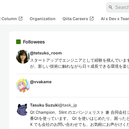
search
open_in_new
open_in_new
al Column
Organization
Qiita Careers
AI x Dev x Tea
Followees
@
tetsuko_room
スタートアップでエンジニアとして経験を積んでいます
が、新しい技術に触れながら日々成長できる環境を楽
@
vvakame
Tasuku Suzuki
@
task_jp
Qt Champion、Slint のエバンジェリスト 兼 
番Qtを使っています。 Qt を使いはじめたり、困っ
X でも会社のお問い合わせでも、お気軽にお声かけください。 http