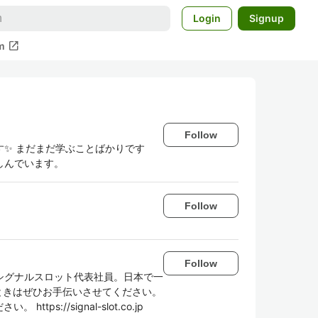
Login
Signup
open_in_new
m
Follow
✨ まだまだ学ぶことばかりです
しんでいます。
Follow
Follow
合同会社シグナルスロット代表社員。日本で一
たときはぜひお手伝いさせてください。
s://signal-slot.co.jp