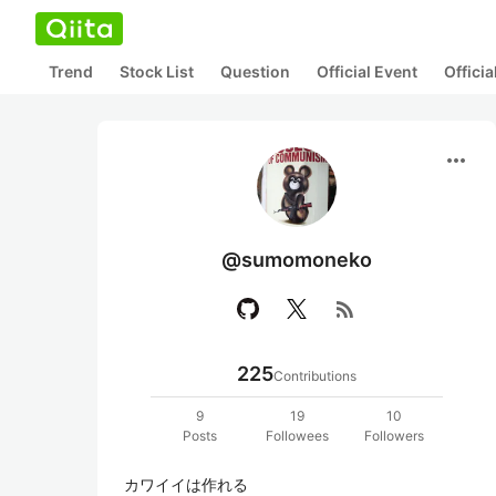
Trend
Stock List
Question
Official Event
Offici
more_horiz
@sumomoneko
rss_feed
225
Contributions
9
19
10
Posts
Followees
Followers
カワイイは作れる