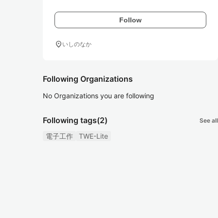
Follow
location_on
いしのなか
Following Organizations
No Organizations you are following
Following tags
(2)
See all
電子工作
TWE-Lite