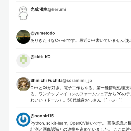
光成 滋生
@
herumi
@
yumetodo
ありきたりなC++erです。最近C++書いていません(あ
@
kktk-KO
Shinichi Fuchita
@
soramimi_jp
C++とQtが好き。電子工作もやる。第一種情報処理
る。ワンチップマイコンのファームウェアからPCの
わいい（ドール）。50代独身おっさん（´・ω・`）
@
nonbiri15
Python, scikit-learn, OpenCV使いです。 
計測と画像認識との連携を進めていました。 ここに述