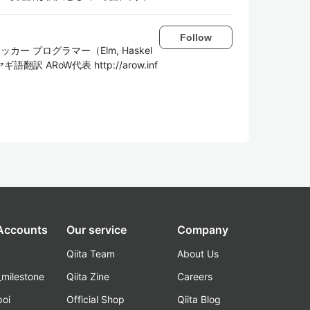
Follow
 プログラマー（Elm, Haskel
ギ語翻訳 ARoW代表 http://arow.inf
 Accounts
Our service
Company
Qiita Team
About Us
_milestone
Qiita Zine
Careers
poi
Official Shop
Qiita Blog