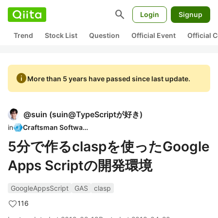
search
Login
Signup
Trend
Stock List
Question
Official Event
Official
info
More than 5 years have passed since last update.
@
suin
(
suin@TypeScriptが好き
)
in
Craftsman Software
5分で作るclaspを使ったGoogle
Apps Scriptの開発環境
GoogleAppsScript
GAS
clasp
116