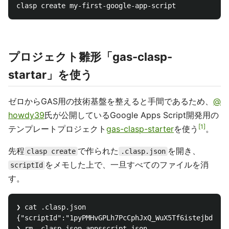
プロジェクト雛形「gas-clasp-
startar」を使う
ゼロからGAS用の技術基盤を整えると手間であるため、
@
howdy39
氏が公開しているGoogle Apps Script開発用の
1
テンプレートプロジェクト
gas-clasp-starter
を使う
。
先程
で作られた
を開き、
clasp create
.clasp.json
をメモした上で、一旦すべてのファイルを消
scriptId
す。
❯ cat .clasp.json

{"scriptId":"1pyPMHvGPLh7PcCphJxQ_WuX5Tf6istejbdU5Xx