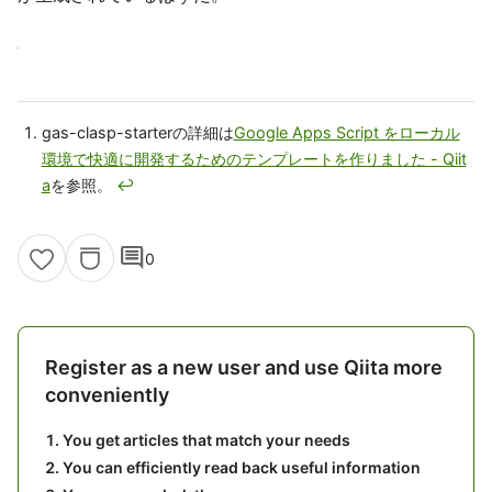
gas-clasp-starterの詳細は
Google Apps Script をローカル
環境で快適に開発するためのテンプレートを作りました - Qiit
a
を参照。
↩
comment
0
Register as a new user and use Qiita more
conveniently
You get articles that match your needs
You can efficiently read back useful information