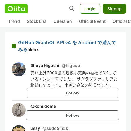
search
Login
Signup
Trend
Stock List
Question
Official Event
Official
GitHub GraphQL API v4 を Android で遊んで
みる
likers
Shuya Higuchi
@
higuuu
売り上げ3000億円規模小売業の会社でDXして
いるエンジニアでした。 サグラダファミリアと
格闘してました。 小さい企業の社長でした。
Follow
@
komigome
Follow
ussy
@
sudo5in5k