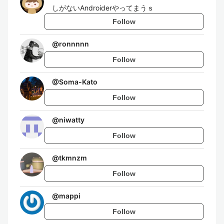
しがないAndroiderやってまうｓ
Follow
@
ronnnnn
Follow
@
Soma-Kato
Follow
@
niwatty
Follow
@
tkmnzm
Follow
@
mappi
Follow