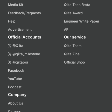
Media Kit
Qiita Tech Festa
Feedback/Requests
Qiita Award
Help
Engineer White Paper
Advertisement
API
Official Accounts
Our service
@Qiita
Qiita Team
@qiita_milestone
Qiita Zine
@qiitapoi
Official Shop
Facebook
YouTube
Podcast
Company
About Us
Careers