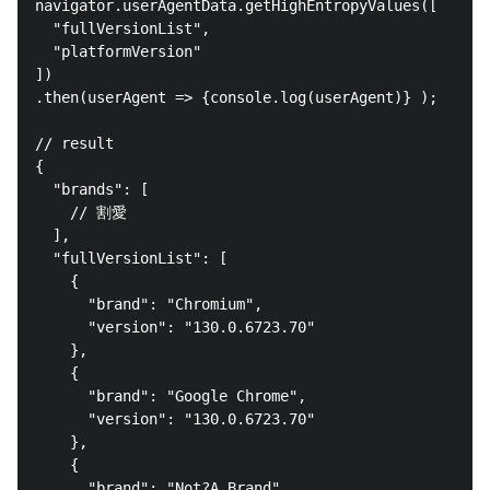
navigator.userAgentData.getHighEntropyValues([

  "fullVersionList",

  "platformVersion"

])

.then(userAgent => {console.log(userAgent)} );

// result

{

  "brands": [

    // 割愛

  ],

  "fullVersionList": [

    {

      "brand": "Chromium",

      "version": "130.0.6723.70"

    },

    {

      "brand": "Google Chrome",

      "version": "130.0.6723.70"

    },

    {

      "brand": "Not?A_Brand",
