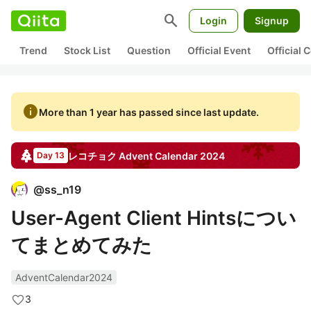
search
Login
Signup
Trend
Stock List
Question
Official Event
Official
info
More than 1 year has passed since last update.
レコチョク
Advent Calendar
2024
Day 13
@
ss_n19
User-Agent Client Hintsについ
てまとめてみた
AdventCalendar2024
3