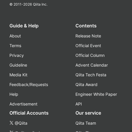
© 2011-
2026
Qiita Inc.
Guide & Help
Contents
About
Release Note
Terms
Official Event
Privacy
Official Column
Guideline
Advent Calendar
Media Kit
Qiita Tech Festa
Feedback/Requests
Qiita Award
Help
Engineer White Paper
Advertisement
API
Official Accounts
Our service
@Qiita
Qiita Team