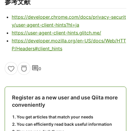
参考文献
https://developer.chrome.com/docs/privacy-securit
y/user-agent-client-hints?hl=ja
https://user-agent-client-hints.glitch.me/
https://developer.mozilla.org/en-US/docs/Web/HTT
P/Headers#client_hints
comment
0
Register as a new user and use Qiita more
conveniently
You get articles that match your needs
You can efficiently read back useful information