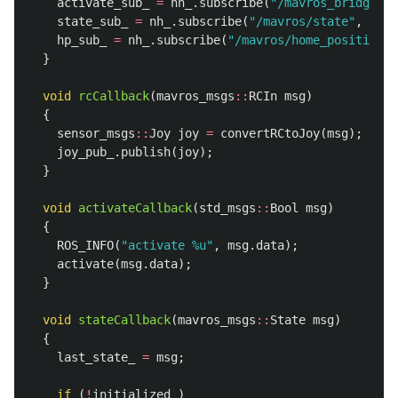
activate_sub_
=
nh_
.
subscribe
(
"/mavros_bridge/ac
state_sub_
=
nh_
.
subscribe
(
"/mavros/state"
,
1
,
&
hp_sub_
=
nh_
.
subscribe
(
"/mavros/home_position/h
}
void
rcCallback
(
mavros_msgs
::
RCIn
msg
)
{
sensor_msgs
::
Joy
joy
=
convertRCtoJoy
(
msg
);
joy_pub_
.
publish
(
joy
);
}
void
activateCallback
(
std_msgs
::
Bool
msg
)
{
ROS_INFO
(
"activate %u"
,
msg
.
data
);
activate
(
msg
.
data
);
}
void
stateCallback
(
mavros_msgs
::
State
msg
)
{
last_state_
=
msg
;
if
(
!
initialized_
)