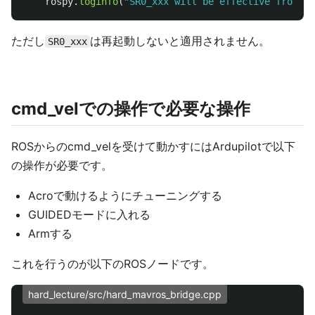
rospy
.
loginfo
(
"
SR0_xxx will be effective from th
ただし
は再起動しないと適用されません。
SR0_xxx
cmd_velでの操作で必要な操作
ROSからのcmd_velを受けて動かすにはArdupilotで以下
の操作が必要です。
Acroで動けるようにチューニングする
GUIDEDモードに入れる
Armする
これを行うのが以下のROSノードです。
hard_lecture/src/hard_mavros_bridge.cpp