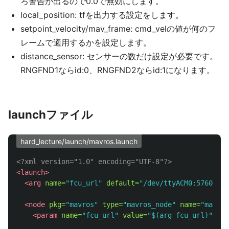
ろ警告が出るので0.0で無効にします。
local_position: tfを出力する設定をします。
setpoint_velocity/mav_frame: cmd_velの値が何のフ
レームで適用するかを設定します。
distance_sensor: センサーの数だけ設定が必要です。
RNGFND1ならid:0、RNGFND2ならid:1になります。
launchファイル
hard_lecture/launch/mavros.launch
<?xml version="1.0" encoding="UTF-8"?>
<launch>
<arg
name=
"fcu_url"
default=
"/dev/ttyACM0:57600"
/
<node
pkg=
"mavros"
type=
"mavros_node"
name=
"mavros
<param
name=
"fcu_url"
value=
"$(arg fcu_url)"
/>