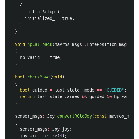
{
initialSetup
();
initialized_
=
true
;
}
}
void
hpCallback
(
mavros_msgs
::
HomePosition
msg
)
{
hp_valid_
=
true
;
}
bool
checkMove
(
void
)
{
bool
guided
=
last_state_
.
mode
==
"GUIDED"
;
return
last_state_
.
armed
&&
guided
&&
hp_valid_
;
}
sensor_msgs
::
Joy
convertRCtoJoy
(
const
mavros_msgs
:
{
sensor_msgs
::
Joy
joy
;
joy
.
axes
.
resize
(
4
);