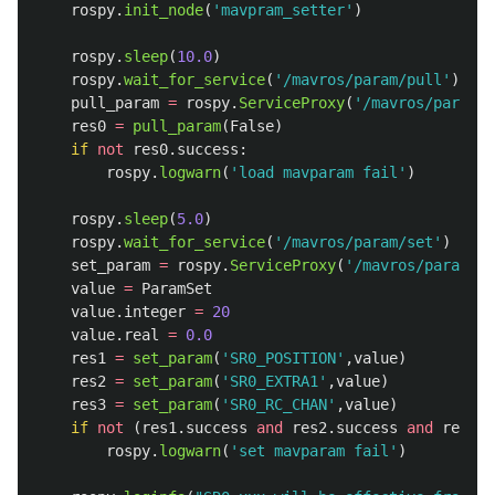
rospy
.
init_node
(
'
mavpram_setter
'
)
rospy
.
sleep
(
10.0
)
rospy
.
wait_for_service
(
'
/mavros/param/pull
'
)
pull_param
=
rospy
.
ServiceProxy
(
'
/mavros/param/p
res0
=
pull_param
(
False
)
if
not
res0
.
success
:
rospy
.
logwarn
(
'
load mavparam fail
'
)
rospy
.
sleep
(
5.0
)
rospy
.
wait_for_service
(
'
/mavros/param/set
'
)
set_param
=
rospy
.
ServiceProxy
(
'
/mavros/param/se
value
=
ParamSet
value
.
integer
=
20
value
.
real
=
0.0
res1
=
set_param
(
'
SR0_POSITION
'
,
value
)
res2
=
set_param
(
'
SR0_EXTRA1
'
,
value
)
res3
=
set_param
(
'
SR0_RC_CHAN
'
,
value
)
if
not
(
res1
.
success
and
res2
.
success
and
res3
.
s
rospy
.
logwarn
(
'
set mavparam fail
'
)