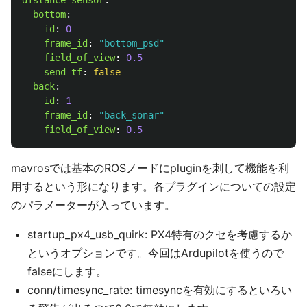
distance_sensor
:
bottom
:
id
:
0
frame_id
:
"
bottom_psd"
field_of_view
:
0.5
send_tf
:
false
back
:
id
:
1
frame_id
:
"
back_sonar"
field_of_view
:
0.5
mavrosでは基本のROSノードにpluginを刺して機能を利
用するという形になります。各プラグインについての設定
のパラメーターが入っています。
startup_px4_usb_quirk: PX4特有のクセを考慮するか
というオプションです。今回はArdupilotを使うので
falseにします。
conn/timesync_rate: timesyncを有効にするといろい