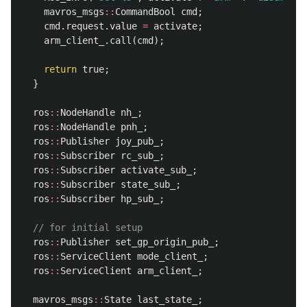
mavros_msgs
::
CommandBool
cmd
;
cmd
.
request
.
value
=
activate
;
arm_client_
.
call
(
cmd
);
return
true
;
}
ros
::
NodeHandle
nh_
;
ros
::
NodeHandle
pnh_
;
ros
::
Publisher
joy_pub_
;
ros
::
Subscriber
rc_sub_
;
ros
::
Subscriber
activate_sub_
;
ros
::
Subscriber
state_sub_
;
ros
::
Subscriber
hp_sub_
;
// for initial setup
ros
::
Publisher
set_gp_origin_pub_
;
ros
::
ServiceClient
mode_client_
;
ros
::
ServiceClient
arm_client_
;
mavros_msgs
::
State
last_state_
;