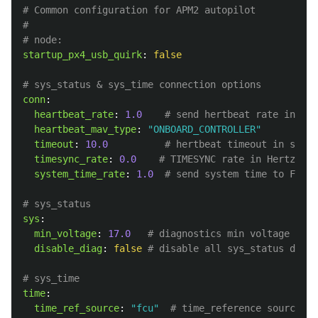
# Common configuration for APM2 autopilot
#
# node:
startup_px4_usb_quirk
:
false
# sys_status & sys_time connection options
conn
:
heartbeat_rate
:
1.0
# send hertbeat rate in Her
heartbeat_mav_type
:
"
ONBOARD_CONTROLLER"
timeout
:
10.0
# hertbeat timeout in secon
timesync_rate
:
0.0
# TIMESYNC rate in Hertz (fe
system_time_rate
:
1.0
# send system time to FCU r
# sys_status
sys
:
min_voltage
:
17.0
# diagnostics min voltage
disable_diag
:
false
# disable all sys_status diagn
# sys_time
time
:
time_ref_source
:
"
fcu"
# time_reference source