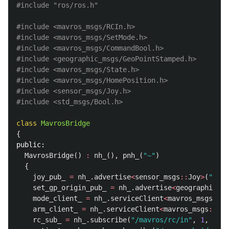
#include
"ros/ros.h"
#include
<mavros_msgs/RCIn.h>
#include
<mavros_msgs/SetMode.h>
#include
<mavros_msgs/CommandBool.h>
#include
<geographic_msgs/GeoPointStamped.h>
#include
<mavros_msgs/State.h>
#include
<mavros_msgs/HomePosition.h>
#include
<sensor_msgs/Joy.h>
#include
<std_msgs/Bool.h>
class
MavrosBridge
{
public:
MavrosBridge
()
:
nh_
(),
pnh_
(
"~"
)
{
joy_pub_
=
nh_
.
advertise
<
sensor_msgs
::
Joy
>
(
"/mav
set_gp_origin_pub_
=
nh_
.
advertise
<
geographic_ms
mode_client_
=
nh_
.
serviceClient
<
mavros_msgs
::
Se
arm_client_
=
nh_
.
serviceClient
<
mavros_msgs
::
Com
rc_sub_
=
nh_
.
subscribe
(
"/mavros/rc/in"
,
1
,
&
Mav