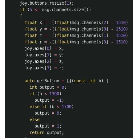
joy
.
buttons
.
resize
(
1
);
if
(
5
<=
msg
.
channels
.
size
())
{
float
x
=
-
((
float
)
msg
.
channels
[
2
]
-
1510
)
/
4
float
y
=
-
((
float
)
msg
.
channels
[
0
]
-
1510
)
/
4
float
z
=
-
((
float
)
msg
.
channels
[
1
]
-
1510
)
/
4
float
r
=
-
((
float
)
msg
.
channels
[
3
]
-
1510
)
/
4
joy
.
axes
[
0
]
=
x
;
joy
.
axes
[
1
]
=
y
;
joy
.
axes
[
2
]
=
z
;
joy
.
axes
[
3
]
=
r
;
auto
getButton
=
[](
const
int
b
)
{
int
output
=
0
;
if
(
b
<
1300
)
output
=
-
1
;
else
if
(
b
<
1700
)
output
=
0
;
else
output
=
1
;
return
output
;