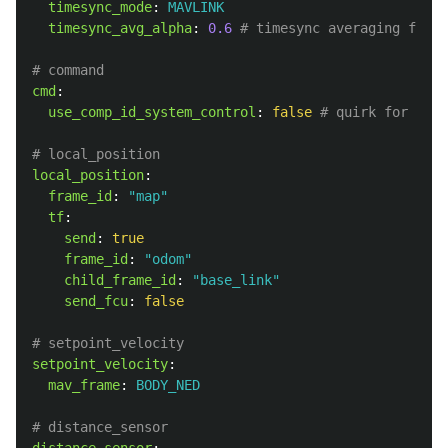
timesync_mode
:
MAVLINK
timesync_avg_alpha
:
0.6
# timesync averaging facto
# command
cmd
:
use_comp_id_system_control
:
false
# quirk for some
# local_position
local_position
:
frame_id
:
"
map"
tf
:
send
:
true
frame_id
:
"
odom"
child_frame_id
:
"
base_link"
send_fcu
:
false
# setpoint_velocity
setpoint_velocity
:
mav_frame
:
BODY_NED
# distance_sensor