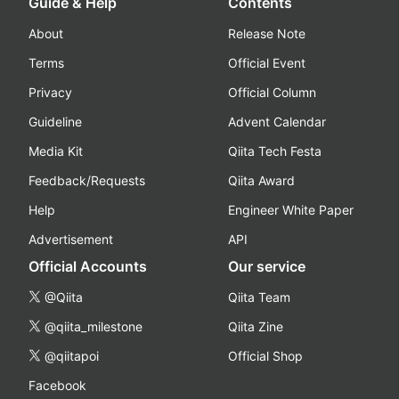
Guide & Help
Contents
About
Release Note
Terms
Official Event
Privacy
Official Column
Guideline
Advent Calendar
Media Kit
Qiita Tech Festa
Feedback/Requests
Qiita Award
Help
Engineer White Paper
Advertisement
API
Official Accounts
Our service
@Qiita
Qiita Team
@qiita_milestone
Qiita Zine
@qiitapoi
Official Shop
Facebook