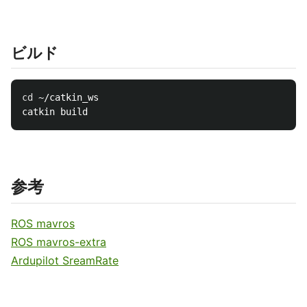
ビルド
cd
 ~/catkin_ws

参考
ROS mavros
ROS mavros-extra
Ardupilot SreamRate