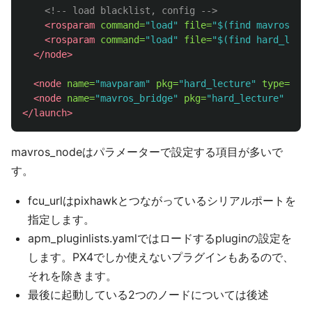
<!-- load blacklist, config -->
<rosparam
command=
"load"
file=
"$(find mavros)/la
<rosparam
command=
"load"
file=
"$(find hard_lectu
</node>
<node
name=
"mavparam"
pkg=
"hard_lecture"
type=
"mav
<node
name=
"mavros_bridge"
pkg=
"hard_lecture"
type
</launch>
mavros_nodeはパラメーターで設定する項目が多いで
す。
fcu_urlはpixhawkとつながっているシリアルポートを
指定します。
apm_pluginlists.yamlではロードするpluginの設定を
します。PX4でしか使えないプラグインもあるので、
それを除きます。
最後に起動している2つのノードについては後述