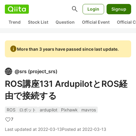
search
Login
Signup
Trend
Stock List
Question
Official Event
Official
info
More than 3 years have passed since last update.
@
srs
(
project_srs
)
ROS講座131 ArdupilotとROS経
由で接続する
ROS
ロボット
ardupilot
Pixhawk
mavros
7
Last updated at
2022-03-13
Posted at
2022-03-13