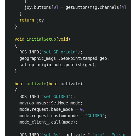
};
joy
.
buttons
[
0
]
=
getButton
(
msg
.
channels
[
4
]);
}
return
joy
;
}
void
initialSetup
(
void
)
{
ROS_INFO
(
"set GP origin"
);
geographic_msgs
::
GeoPointStamped
geo
;
set_gp_origin_pub_
.
publish
(
geo
);
}
bool
activate
(
bool
activate
)
{
ROS_INFO
(
"set GUIDED"
);
mavros_msgs
::
SetMode
mode
;
mode
.
request
.
base_mode
=
0
;
mode
.
request
.
custom_mode
=
"GUIDED"
;
mode_client_
.
call
(
mode
);
ROS_INFO
(
"set %s"
,
activate
?
"arm"
:
"disarm"
);