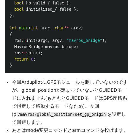
bool
hp_valid_
{
false
};
bool
initialized_
{
false
};
};
int
main
(
int
argc
,
char
**
argv
)
{
ros
::
init
(
argc
,
argv
,
"mavros_bridge"
);
MavrosBridge
mavros_bridge
;
ros
::
spin
();
return
0
;
}
今回ArdupilotにGPSモジュールを刺していないのです
が、global_positionが定まっていないとGUIDEDモー
ドに入れません(もともとGUIDEDモードはGPS座標系
で指定して移動するモードなため)。今回
は
を設定し
/mavros/global_position/set_gp_origin
て回避します。
あとはmode変更コマンドとarmコマンドを投げます。