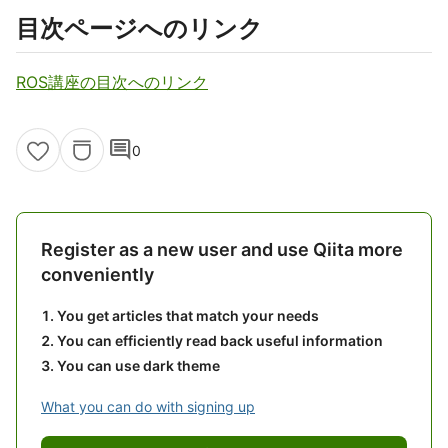
目次ページへのリンク
ROS講座の目次へのリンク
comment
0
Register as a new user and use Qiita more
conveniently
You get articles that match your needs
You can efficiently read back useful information
You can use dark theme
What you can do with signing up