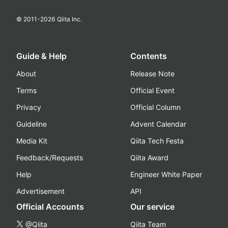
© 2011-
2026
Qiita Inc.
Guide & Help
Contents
About
Release Note
Terms
Official Event
Privacy
Official Column
Guideline
Advent Calendar
Media Kit
Qiita Tech Festa
Feedback/Requests
Qiita Award
Help
Engineer White Paper
Advertisement
API
Official Accounts
Our service
@Qiita
Qiita Team