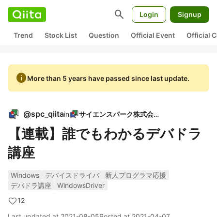
search
Login
Signup
Trend
Stock List
Question
Official Event
Official
info
More than 5 years have passed since last update.
@
spc_qiita
in
サイエンスパーク株式会社
【連載】誰でもわかるデバドラ
講座
Windows
デバイスドライバ
新人プログラマ応援
デバドラ講座
WindowsDriver
12
Last updated at
2021-08-05
Posted at
2021-04-07