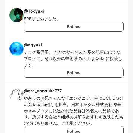
@
Tocyuki
SREはじめました。
Follow
@
ngyuki
テック系男子。 ただのやってみた系の記事ははてな
ブログに、それ以外の技術系のネタは Qiita に投稿し
ます。
Follow
@
ora_gonsuke777
やきうのお兄ちゃんなITエンジニア、主にOCI, Oracl
e Database廻りを担当。日本オラクル株式会社 柴田
歩 ※本ブログに記述された見解は私個人の見解であ
り、所属する会社＆組織の見解を必ずしも反映したも
のではありません。ご了承ください。
Follow