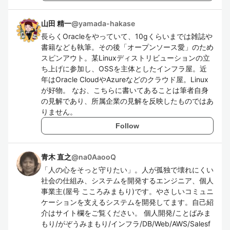
山田 精一
@
yamada-hakase
長らくOracleをやっていて、10gくらいまでは雑誌や
書籍なども執筆。その後「オープンソース愛」のため
スピンアウト。某Linuxディストリビューションの立
ち上げに参加し、OSSを主体としたインフラ屋。近
年はOracle CloudやAzureなどのクラウド屋。Linux
が好物。 なお、こちらに書いてあることは筆者自身
の見解であり、所属企業の見解を反映したものではあ
りません。
Follow
青木 直之
@
na0AaooQ
「人の心をそっと守りたい」。人が孤独で壊れにくい
社会の仕組み、システムを開発するエンジニア、個人
事業主(屋号 こころみまもり)です。やさしいコミュニ
ケーションを支えるシステムを開発してます。自己紹
介はサイト欄をご覧ください。 個人開発/ことばみま
もり/がぞうみまもり/インフラ/DB/Web/AWS/Salesf