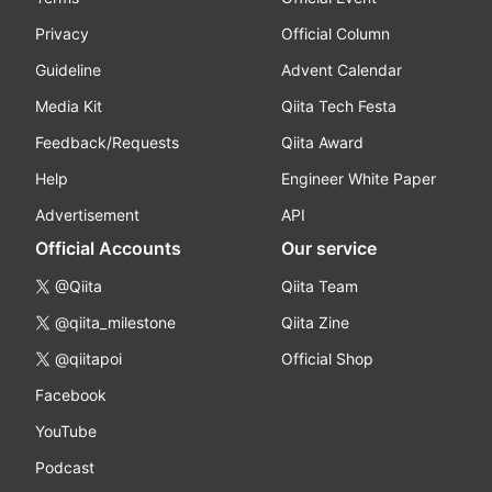
Privacy
Official Column
Guideline
Advent Calendar
Media Kit
Qiita Tech Festa
Feedback/Requests
Qiita Award
Help
Engineer White Paper
Advertisement
API
Official Accounts
Our service
@Qiita
Qiita Team
@qiita_milestone
Qiita Zine
@qiitapoi
Official Shop
Facebook
YouTube
Podcast