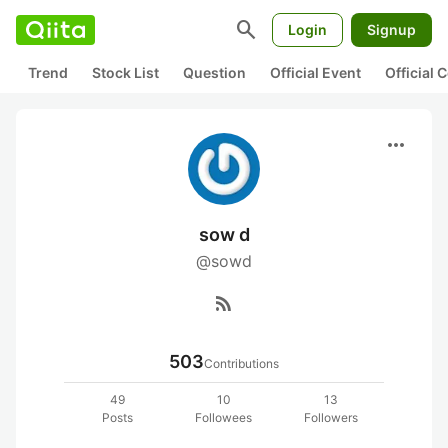
search
Login
Signup
Trend
Stock List
Question
Official Event
Official
more_horiz
sow d
@sowd
rss_feed
503
Contributions
49
10
13
Posts
Followees
Followers