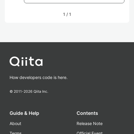
1
/
1
How developers code is here.
© 2011-
2026
Qiita Inc.
Guide & Help
Contents
About
Release Note
Terms
Official Event