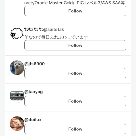
orce/Oracle Master Gold/LPIC レベル3/AWS SAA等
Follow
🐑🐑 🐑 🐑
@
saitotak
羊なので毎日ふわふわしています
Follow
@
jfs6900
Follow
@
taoyag
Follow
@
doilux
Follow