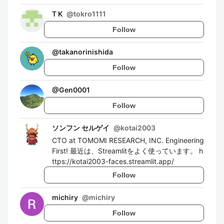
T K
@
tokro1111
Follow
@
takanorinishida
Follow
@
Gen0001
Follow
ソンフン セルゲイ
@
kotai2003
CTO at TOMOMI RESEARCH, INC. Engineering
First! 最近は、Streamlitをよく使っています。 h
ttps://kotai2003-faces.streamlit.app/
Follow
michiry
@
michiry
Follow