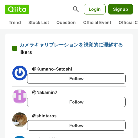
search
Login
Signup
Trend
Stock List
Question
Official Event
Official
カメラキャリブレーションを視覚的に理解する
likers
@
Kumano-Satoshi
Follow
@
Nakamin7
Follow
@
shintaros
Follow