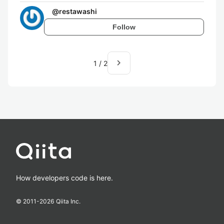
@
restawashi
Follow
navigate_next
1
/
2
How developers code is here.
© 2011-
2026
Qiita Inc.