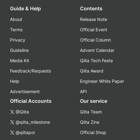
Guide & Help
Contents
About
Release Note
Terms
Official Event
Privacy
Official Column
Guideline
Advent Calendar
Media Kit
Qiita Tech Festa
Feedback/Requests
Qiita Award
Help
Engineer White Paper
Advertisement
API
Official Accounts
Our service
@Qiita
Qiita Team
@qiita_milestone
Qiita Zine
@qiitapoi
Official Shop