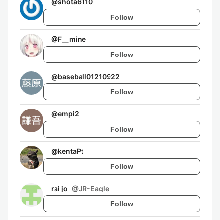
@
shota6110
Follow
@
F__mine
Follow
@
baseball01210922
Follow
@
empi2
Follow
@
kentaPt
Follow
rai jo
@
JR-Eagle
Follow