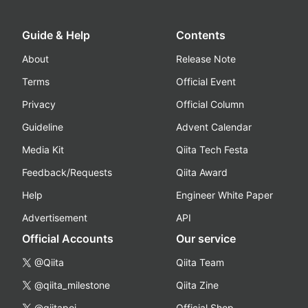
Guide & Help
Contents
About
Release Note
Terms
Official Event
Privacy
Official Column
Guideline
Advent Calendar
Media Kit
Qiita Tech Festa
Feedback/Requests
Qiita Award
Help
Engineer White Paper
Advertisement
API
Official Accounts
Our service
@Qiita
Qiita Team
@qiita_milestone
Qiita Zine
@qiitapoi
Official Shop