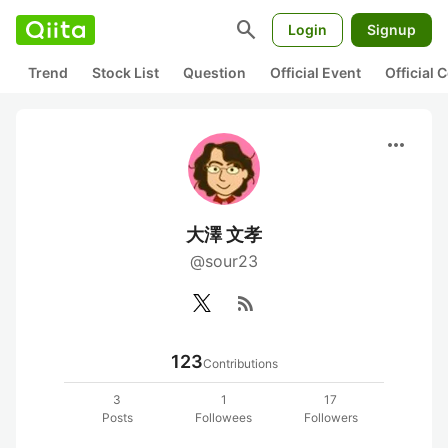
search
Login
Signup
Trend
Stock List
Question
Official Event
Official
more_horiz
大澤 文孝
@sour23
rss_feed
123
Contributions
3
1
17
Posts
Followees
Followers