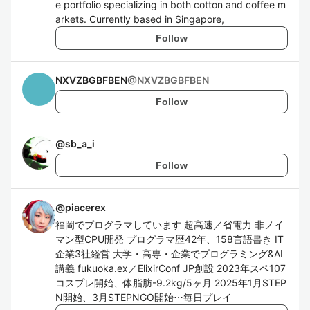
e portfolio specializing in both cotton and coffee m
arkets. Currently based in Singapore,
Follow
NXVZBGBFBEN
@
NXVZBGBFBEN
Follow
@
sb_a_i
Follow
@
piacerex
福岡でプログラマしています 超高速／省電力 非ノイ
マン型CPU開発 プログラマ歴42年、158言語書き IT
企業3社経営 大学・高専・企業でプログラミング&AI
講義 fukuoka.ex／ElixirConf JP創設 2023年スペ107
コスプレ開始、体脂肪-9.2kg/5ヶ月 2025年1月STEP
N開始、3月STEPNGO開始⋯毎日プレイ