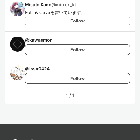
Misato Kano
@
mirror_kt
KotlinやJavaを書いています。
Follow
@
kawaemon
Follow
@
isso0424
Follow
1
/
1