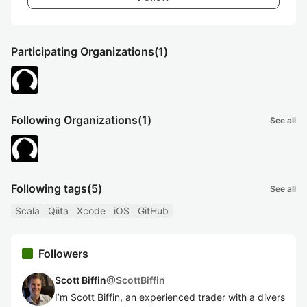
Participating Organizations
(1)
Following Organizations
(1)
See all
Following tags
(5)
See all
Scala
Qiita
Xcode
iOS
GitHub
Followers
Scott Biffin
@
ScottBiffin
I’m Scott Biffin, an experienced trader with a divers