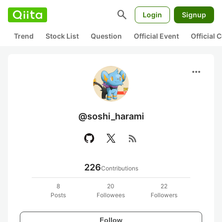
search
Login
Signup
Trend
Stock List
Question
Official Event
Official
more_horiz
@soshi_harami
rss_feed
226
Contributions
8
20
22
Posts
Followees
Followers
Follow