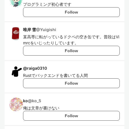
プログラミング初心者です
Follow
唯岸 雪
@
Yuigishi
某高専に転がっているドクペの空き缶です。普段はVi
mrcをいじったりしています。
Follow
@
raiga0310
Rustでバックエンドを書いてる人間
Follow
ko
@
ko_5
俺は文章が書けない
Follow