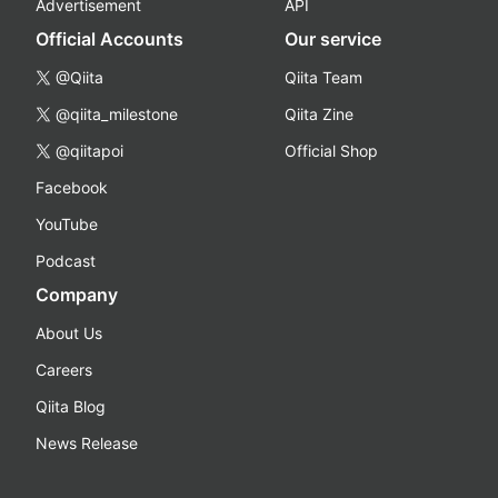
Advertisement
API
Official Accounts
Our service
@Qiita
Qiita Team
@qiita_milestone
Qiita Zine
@qiitapoi
Official Shop
Facebook
YouTube
Podcast
Company
About Us
Careers
Qiita Blog
News Release