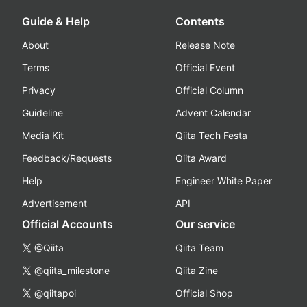
Guide & Help
Contents
About
Release Note
Terms
Official Event
Privacy
Official Column
Guideline
Advent Calendar
Media Kit
Qiita Tech Festa
Feedback/Requests
Qiita Award
Help
Engineer White Paper
Advertisement
API
Official Accounts
Our service
@Qiita
Qiita Team
@qiita_milestone
Qiita Zine
@qiitapoi
Official Shop