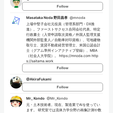
Follow
Masataka Noda 野田昌孝
@
mnoda
上場中堅子会社元役員（管理系部門・DX推
進）。ファーストサクセス合同会社代表。特定
行政書士（入管申請取次資格／外国人監理支援
機関外部監査人／自動車封印資格）、宅地建物
取引士、賃貸不動産経営管理士、米国公認会計
士（グアム準州インアクティブ登録）、MBA
（社会人大学院）。 https://mnoda.com http
s://saitama.work
Follow
@
AkiraFukami
Follow
Mr_ Kondo
@
Mr_Kondo
元・土木技術者。現在、製造業でAIを使ってい
ます。 研究室では流体力学分野の画像計測や数