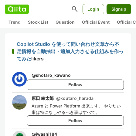
search
Login
Signup
Trend
Stock List
Question
Official Event
Official
Copilot Studio を使って問い合わせ文章から不
足情報を自動抽出・追加入力させる仕組みを作っ
てみた
likers
@
shotaro_kawano
Follow
原田 幸太郎
@
koutaro_harada
Azure と Power Platform 出来ます。 やりたい
事は特になしやるべき事はすべて。
Follow
@
iwashi184