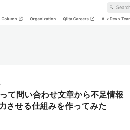
search
open_in_new
open_in_new
al Column
Organization
Qiita Careers
AI x Dev x Tea
端技術
io を使って問い合わせ文章から不足情報
力させる仕組みを作ってみた