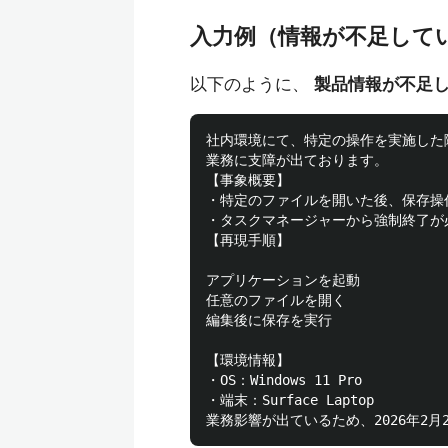
入力例（情報が不足して
以下のように、
製品情報が不足
社内環境にて、特定の操作を実施した
業務に支障が出ております。

【事象概要】

・特定のファイルを開いた後、保存操
・タスクマネージャーから強制終了が必
【再現手順】

アプリケーションを起動

任意のファイルを開く

編集後に保存を実行

【環境情報】

・OS：Windows 11 Pro

・端末：Surface Laptop
