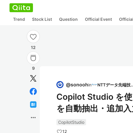
Trend
Stock List
Question
Official Event
Offici
12
9
@
sonooh
in
NTTデータ先
Copilot Stud
を自動抽出・追加入
more_horiz
CopilotStudio
12