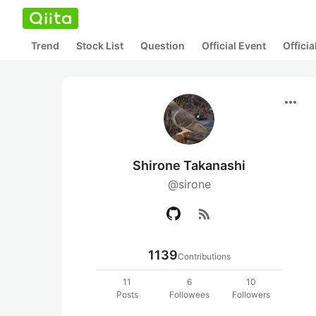
Trend
Stock List
Question
Official Event
Offici
more_horiz
Shirone Takanashi
@sirone
rss_feed
1139
Contributions
11
6
10
Posts
Followees
Followers