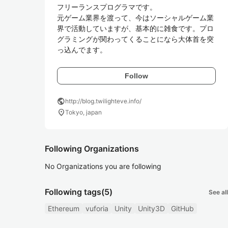
フリーランスプログラマです。

元ゲーム業界を渡って、今はソーシャルゲーム業
界で活動していますが、基本的に雑食です。プロ
グラミングが関わってくることになら大体首を突
っ込んでます。
Follow
public
http://blog.twilighteve.info/
location_on
Tokyo, japan
Following Organizations
No Organizations you are following
Following tags
(5)
See all
Ethereum
vuforia
Unity
Unity3D
GitHub