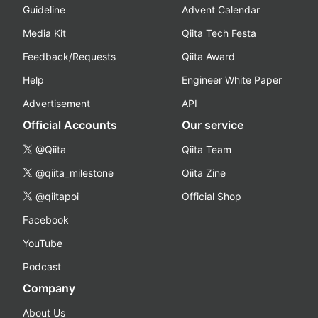
Guideline
Advent Calendar
Media Kit
Qiita Tech Festa
Feedback/Requests
Qiita Award
Help
Engineer White Paper
Advertisement
API
Official Accounts
Our service
@Qiita
Qiita Team
@qiita_milestone
Qiita Zine
@qiitapoi
Official Shop
Facebook
YouTube
Podcast
Company
About Us