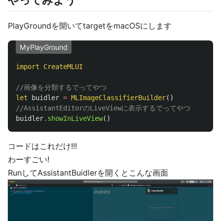
やってみよう
PlayGroundを開いてtargetをmacOSにします
MyPlayGround
import
CreateMLUI
//画像を分類するでってやつ
let
buidler
=
MLImageClassifierBuilder
()
//AssistantEditorのLiveViewに表示するでってやつ
buidler
.
showInLiveView
()
コードはこれだけ!!!
わーすごい!
RunしてAssistantBuidlerを開くとこんな画面