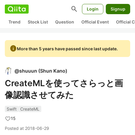
search
Login
Signup
Trend
Stock List
Question
Official Event
Official
info
More than 5 years have passed since last update.
@
shuuun
(
Shun Kano
)
CreateMLを使ってさらっと画
像認識させてみた
Swift
CreateML
15
Posted at
2018-06-29