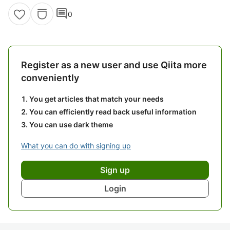
comment
0
Register as a new user and use Qiita more
conveniently
You get articles that match your needs
You can efficiently read back useful information
You can use dark theme
What you can do with signing up
Sign up
Login