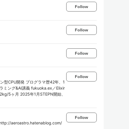
Follow
Follow
Follow
Follow
型CPU開発 プログラマ歴42年、1
AI講義 fukuoka.ex／Elixir
2kg/5ヶ月 2025年1月STEPN開始、
Follow
roastro.hatenablog.com/