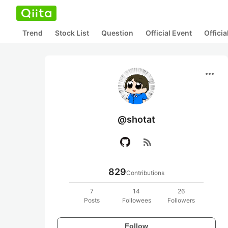
Trend
Stock List
Question
Official Event
Offici
more_horiz
@shotat
rss_feed
829
Contributions
7
14
26
Posts
Followees
Followers
Follow