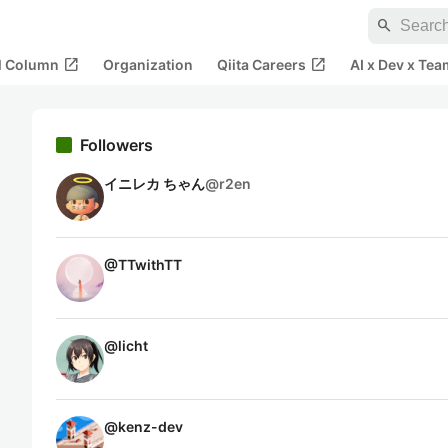
search
open_in_new
open_in_new
al Column
Organization
Qiita Careers
AI x Dev x Tea
Followers
イニレカ ちゃん
@
r2en
@
TTwithTT
@
licht
@
kenz-dev