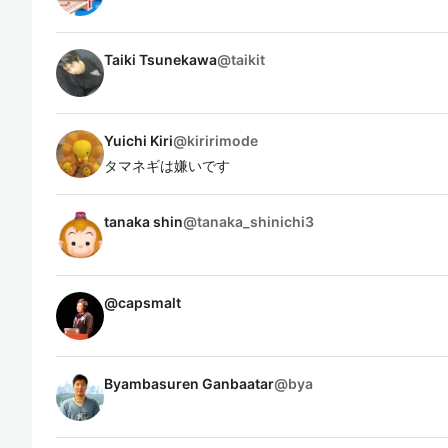
Taiki Tsunekawa
@
taikit
Yuichi Kiri
@
kiririmode
タマネギは嫌いです
tanaka shin
@
tanaka_shinichi3
@
capsmalt
Byambasuren Ganbaatar
@
bya