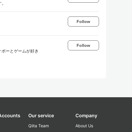
す。
Follow
Follow
ケボーとゲームが好き
 Accounts
Our service
Company
Qiita Team
About Us