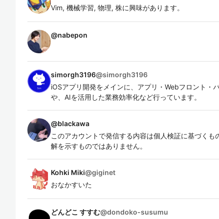
Vim, 機械学習, 物理, 株に興味があります。
@
nabepon
simorgh3196
@
simorgh3196
iOSアプリ開発をメインに、アプリ・Webフロント
や、AIを活用した業務効率化など行っています。
@
blackawa
このアカウントで発信する内容は個人検証に基づくも
解を示すものではありません。
Kohki Miki
@
giginet
おなかすいた
どんどこ すすむ
@
dondoko-susumu