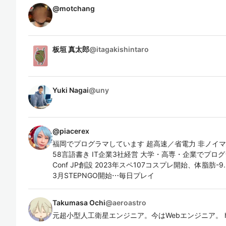
@
motchang
板垣 真太郎
@
itagakishintaro
Yuki Nagai
@
uny
@
piacerex
福岡でプログラマしています 超高速／省電力 非ノイマン
58言語書き IT企業3社経営 大学・高専・企業でプログラミング&
Conf JP創設 2023年スペ107コスプレ開始、体脂肪-9.
3月STEPNGO開始⋯毎日プレイ
Takumasa Ochi
@
aeroastro
元超小型人工衛星エンジニア。今はWebエンジニア。 http://ae