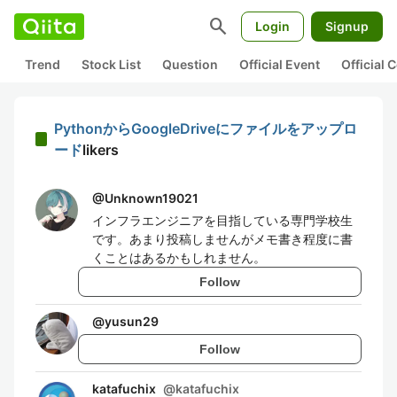
search
Login
Signup
Trend
Stock List
Question
Official Event
Official
PythonからGoogleDriveにファイルをアップロ
ード
likers
@
Unknown19021
インフラエンジニアを目指している専門学校生
です。あまり投稿しませんがメモ書き程度に書
くことはあるかもしれません。
Follow
@
yusun29
Follow
katafuchix
@
katafuchix