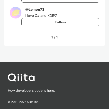
@
Lemon73
I love C# and KDE♡
Follow
1
/
1
How developers code is here.
© 2011-
2026
Qiita Inc.