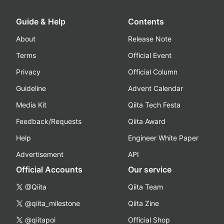
Guide & Help
Contents
About
Release Note
Terms
Official Event
Privacy
Official Column
Guideline
Advent Calendar
Media Kit
Qiita Tech Festa
Feedback/Requests
Qiita Award
Help
Engineer White Paper
Advertisement
API
Official Accounts
Our service
@Qiita
Qiita Team
@qiita_milestone
Qiita Zine
@qiitapoi
Official Shop