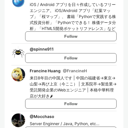
iOS / Android アプリを日々作成しているフリー
エンジニア。 iOS/Android アプリ「紅葉マッ
プ」「桜マップ」、 書籍「Pythonで実践する株
式投資分析」「Pythonでできる！ 株価データ分
析」「HTML5開発ポケットリファレンス」など
Follow
@
spinne911
Follow
Francine Huang
@
FrancineH
来日8年目の中国人です | 中国の福建省→東京→
山梨→再び上京（今ここ） | 文系院卒→製造業→
受託開発企業のWebエンジニア | 本格中華料理
店が大好き🌶️
Follow
@
Mocchaso
Server Enginner / Java, Python, etc...