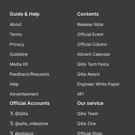
Guide & Help
Contents
About
Release Note
Terms
Official Event
Privacy
Official Column
Guideline
Advent Calendar
Media Kit
Qiita Tech Festa
Feedback/Requests
Qiita Award
Help
Engineer White Paper
Advertisement
API
Official Accounts
Our service
@Qiita
Qiita Team
@qiita_milestone
Qiita Zine
@qiitapoi
Official Shop