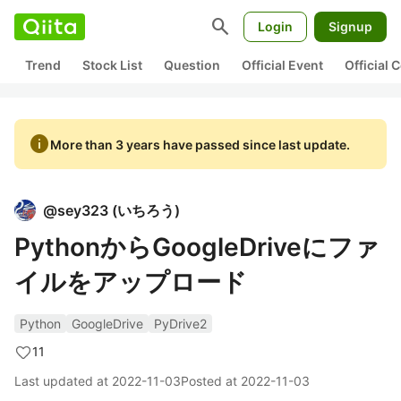
search
Login
Signup
Trend
Stock List
Question
Official Event
Official
info
More than 3 years have passed since last update.
@
sey323
(
いちろう
)
PythonからGoogleDriveにファ
イルをアップロード
Python
GoogleDrive
PyDrive2
11
Last updated at
2022-11-03
Posted at
2022-11-03