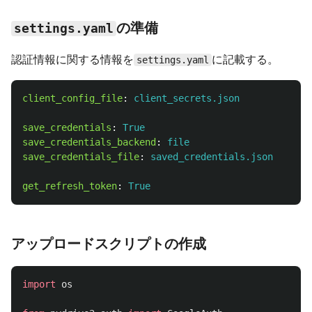
の準備
settings.yaml
認証情報に関する情報を
に記載する。
settings.yaml
client_config_file
:
client_secrets.json
save_credentials
:
True
save_credentials_backend
:
file
save_credentials_file
:
saved_credentials.json
get_refresh_token
:
True
アップロードスクリプトの作成
import
os