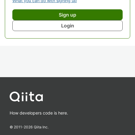
What you can do with signing up
Sign up
Login
How developers code is here.
© 2011-
2026
Qiita Inc.