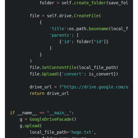
folder
=
self
.
create_folder
(
save_folder_
file
=
self
.
drive
.
CreateFile
(
{
'
title
'
:
os
.
path
.
basename
(
local_file_
'
parents
'
:
[
{
'
id
'
:
folder
[
"
id
"
]}
]
}
)
file
.
SetContentFile
(
local_file_path
)
file
.
Upload
({
'
convert
'
:
is_convert
})
drive_url
=
f
"
https://drive.google.com/uc?id
return
drive_url
if
__name__
==
"
__main__
"
:
g
=
GoogleDriveFacade
()
g
.
upload
(
local_file_path
=
'
hoge.txt
'
,