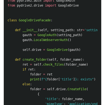
from
pydrive2.auth
import
GoogleAuth
from
pydrive2.drive
import
GoogleDrive
class
GoogleDriveFacade
:
def
__init__
(
self
,
setting_path
:
str
=
'
settings.y
gauth
=
GoogleAuth
(
setting_path
)
gauth
.
LocalWebserverAuth
()
self
.
drive
=
GoogleDrive
(
gauth
)
def
create_folder
(
self
,
folder_name
):
ret
=
self
.
check_files
(
folder_name
)
if
ret
:
folder
=
ret
print
(
f
"
{
folder
[
'
title
'
]
}
: exists
"
)
else
:
folder
=
self
.
drive
.
CreateFile
(
{
'
title
'
:
folder_name
,
'
mimeType
'
:
'
application/vnd.goo