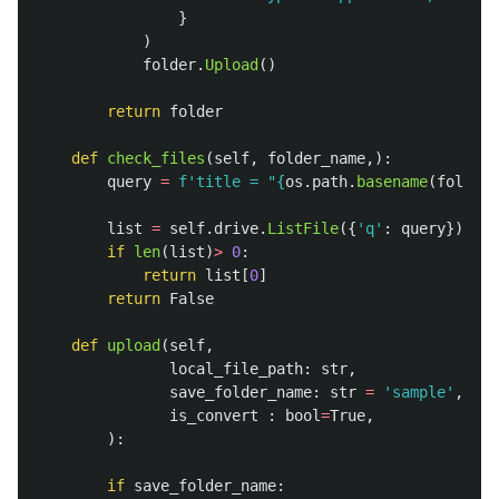
}
)
folder
.
Upload
()
return
folder
def
check_files
(
self
,
folder_name
,):
query
=
f
'
title = 
"
{
os
.
path
.
basename
(
folder_
list
=
self
.
drive
.
ListFile
({
'
q
'
:
query
}).
Get
if
len
(
list
)
>
0
:
return
list
[
0
]
return
False
def
upload
(
self
,
local_file_path
:
str
,
save_folder_name
:
str
=
'
sample
'
,
is_convert
:
bool
=
True
,
):
if
save_folder_name
: