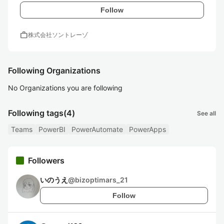
Follow
work
株式会社ソントレーゾ
Following Organizations
No Organizations you are following
Following tags
(4)
See all
Teams
PowerBI
PowerAutomate
PowerApps
Followers
いのうえ
@
bizoptimars_21
Follow