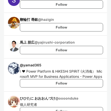
Follow
鞭輪打 辱銀
@
hazigin
Follow
馬上 朋広
@
yajirushi-corporation
Follow
@
yamad365
I ❤ Power Platform & HiKESHi SPiRiT (火消魂） Mic
rosoft MVP for Business Applications - Power Apps
Follow
ひひたに おおおんづけ
@
oooonduke
個人研究者