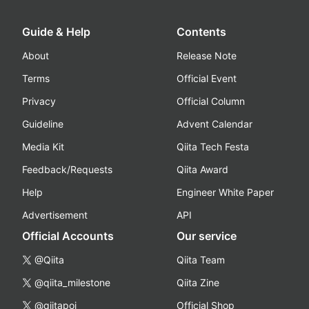
Guide & Help
Contents
About
Release Note
Terms
Official Event
Privacy
Official Column
Guideline
Advent Calendar
Media Kit
Qiita Tech Festa
Feedback/Requests
Qiita Award
Help
Engineer White Paper
Advertisement
API
Official Accounts
Our service
@Qiita
Qiita Team
@qiita_milestone
Qiita Zine
@qiitapoi
Official Shop