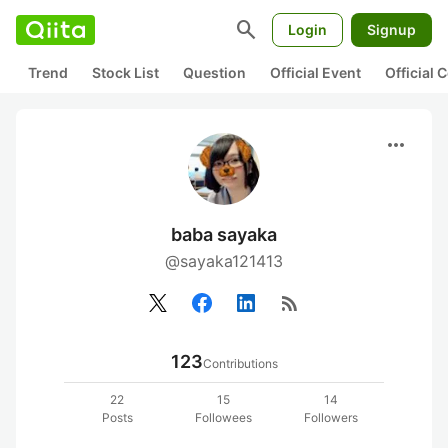
search
Login
Signup
Trend
Stock List
Question
Official Event
Official
more_horiz
baba sayaka
@sayaka121413
rss_feed
123
Contributions
22
15
14
Posts
Followees
Followers