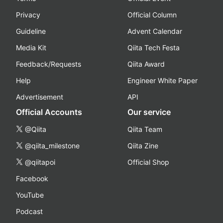
Privacy
Official Column
Guideline
Advent Calendar
Media Kit
Qiita Tech Festa
Feedback/Requests
Qiita Award
Help
Engineer White Paper
Advertisement
API
Official Accounts
Our service
@Qiita
Qiita Team
@qiita_milestone
Qiita Zine
@qiitapoi
Official Shop
Facebook
YouTube
Podcast