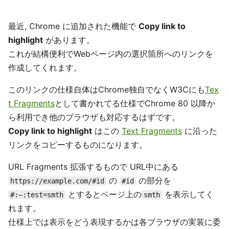
最近, Chrome に追加された機能で
Copy link to
highlight
があります。
これが結構便利でWebページ内の選択箇所へのリンクを
作成してくれます。
このリンクの仕様自体はChrome独自でなくW3Cにも
Tex
t Fragments
として書かれてる仕様でChrome 80 以降か
ら利用でき他のブラウザも対応するはずです。
Copy link to highlight
はこの
Text Fragments
に沿った
リンクをコピーするものになります。
URL Fragments 拡張するもので URL中にある
の
の部分を
https://example.com/#id
#id
とするとページ上の
を表示してく
#:~:test=smth
smth
れます。
仕様上では表示をどう表現するかは各ブラウザの実装に委