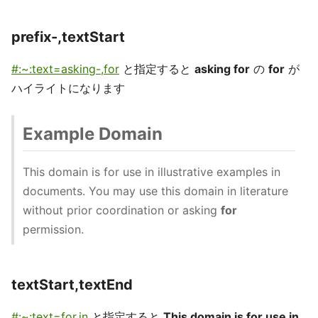
prefix-,textStart
#:~:text=asking-,for
と指定すると
asking for
の
for
が
ハイライトになります
Example Domain
This domain is for use in illustrative examples in
documents. You may use this domain in literature
without prior coordination or asking
for
permission.
textStart,textEnd
#:~:text=for,in
と指定すると
This domain is for use in