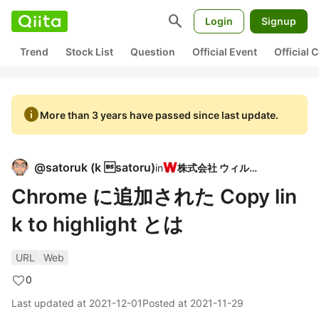
search
Login
Signup
Trend
Stock List
Question
Official Event
Official
info
More than 3 years have passed since last update.
@
satoruk
(
k satoru
)
in
株式会社 ウィルド
Chrome に追加された Copy lin
k to highlight とは
URL
Web
0
Last updated at
2021-12-01
Posted at
2021-11-29