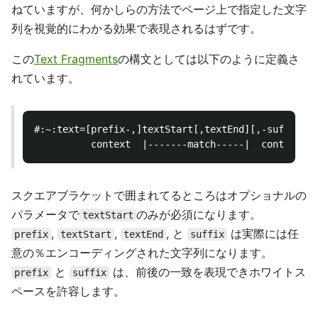
ねていますが、何かしらの方法でページ上で指定した文字
列を視覚的にわかる効果で表現されるはずです。
この
Text Fragments
の構文としては以下のように定義さ
れています。
#:~:text=[prefix-,]textStart[,textEnd][,-suffix]

スクエアブラケットで囲まれてるところはオプショナルの
パラメータで
のみが必須になります。
textStart
,
,
, と
は実際には任
prefix
textStart
textEnd
suffix
意の％エンコーディングされた文字列になります。
と
は、前後の一致を表現できホワイトス
prefix
suffix
ペースを許容します。