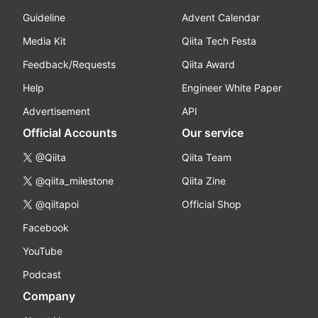
Guideline
Advent Calendar
Media Kit
Qiita Tech Festa
Feedback/Requests
Qiita Award
Help
Engineer White Paper
Advertisement
API
Official Accounts
Our service
@Qiita
Qiita Team
@qiita_milestone
Qiita Zine
@qiitapoi
Official Shop
Facebook
YouTube
Podcast
Company