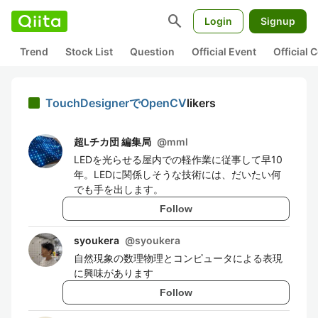
search
Login
Signup
Trend
Stock List
Question
Official Event
Official
TouchDesignerでOpenCV
likers
超Lチカ団 編集局
@
mml
LEDを光らせる屋内での軽作業に従事して早10
年。LEDに関係しそうな技術には、だいたい何
でも手を出します。
Follow
syoukera
@
syoukera
自然現象の数理物理とコンピュータによる表現
に興味があります
Follow