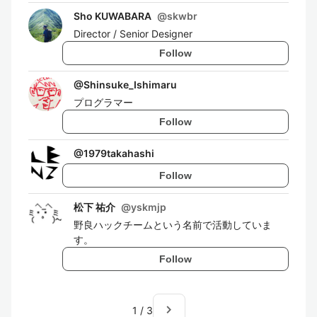
Sho KUWABARA
@
skwbr
Director / Senior Designer
Follow
@
Shinsuke_Ishimaru
プログラマー
Follow
@
1979takahashi
Follow
松下 祐介
@
yskmjp
野良ハックチームという名前で活動していま
す。
Follow
navigate_next
1
/
3