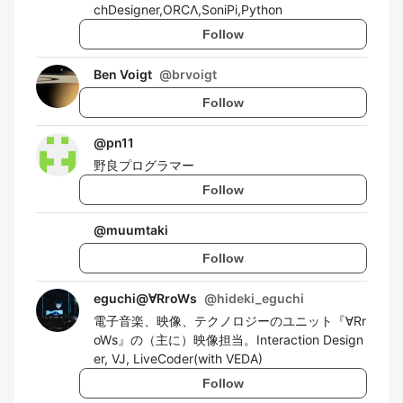
chDesigner,ORCΛ,SoniPi,Python
Follow
Ben Voigt
@
brvoigt
Follow
@
pn11
野良プログラマー
Follow
@
muumtaki
Follow
eguchi@∀RroWs
@
hideki_eguchi
電子音楽、映像、テクノロジーのユニット『∀Rr
oWs』の（主に）映像担当。Interaction Design
er, VJ, LiveCoder(with VEDA)
Follow