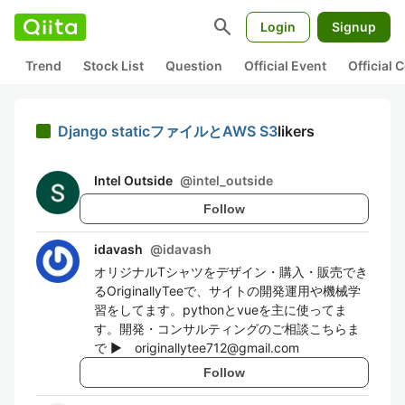
search
Login
Signup
Trend
Stock List
Question
Official Event
Official
Django staticファイルとAWS S3
likers
Intel Outside
@
intel_outside
Follow
idavash
@
idavash
オリジナルTシャツをデザイン・購入・販売でき
るOriginallyTeeで、サイトの開発運用や機械学
習をしてます。pythonとvueを主に使ってま
す。開発・コンサルティングのご相談こちらま
で ▶ originallytee712@gmail.com
Follow