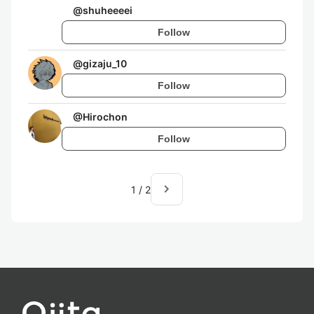
@
shuheeeei
Follow
@
gizaju_10
Follow
@
Hirochon
Follow
navigate_next
1
/
2