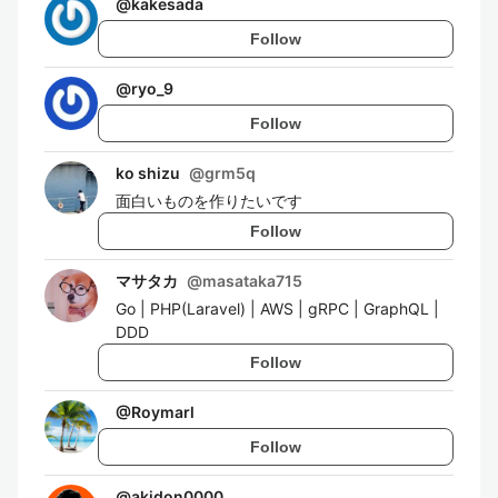
@
kakesada
Follow
@
ryo_9
Follow
ko shizu
@
grm5q
面白いものを作りたいです
Follow
マサタカ
@
masataka715
Go | PHP(Laravel) | AWS | gRPC | GraphQL |
DDD
Follow
@
Roymarl
Follow
@
akidon0000