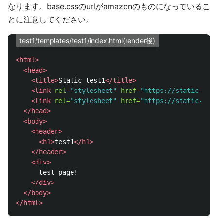
なります。base.cssのurlがamazonのものになっているこ
とに注意してください。
test1/templates/test1/index.html(render後)
<html>
<head>
<title>
Static test1
</title>
<link
rel=
"stylesheet"
href=
"https://static-test
<link
rel=
"stylesheet"
href=
"https://static-test
</head>
<body>
<header>
<h1>
test1
</h1>
</header>
<div>
      test page!

</div>
</body>
</html>