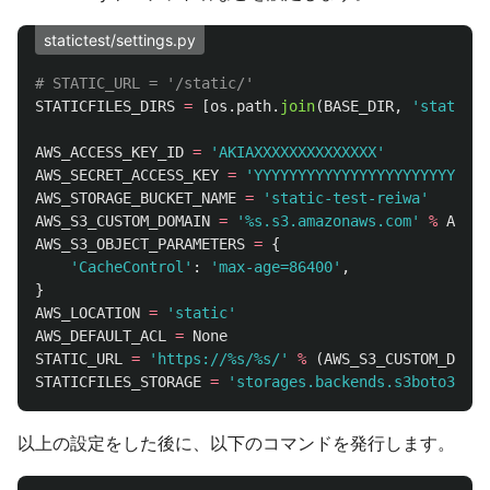
statictest/settings.py
STATICFILES_DIRS
=
[
os
.
path
.
join
(
BASE_DIR
,
'
static
'
)
AWS_ACCESS_KEY_ID
=
'
AKIAXXXXXXXXXXXXXX
'
AWS_SECRET_ACCESS_KEY
=
'
YYYYYYYYYYYYYYYYYYYYYYYYYYY
AWS_STORAGE_BUCKET_NAME
=
'
static-test-reiwa
'
AWS_S3_CUSTOM_DOMAIN
=
'
%s.s3.amazonaws.com
'
%
AWS_S
AWS_S3_OBJECT_PARAMETERS
=
{
'
CacheControl
'
:
'
max-age=86400
'
,
}
AWS_LOCATION
=
'
static
'
AWS_DEFAULT_ACL
=
None
STATIC_URL
=
'
https://%s/%s/
'
%
(
AWS_S3_CUSTOM_DOMAI
STATICFILES_STORAGE
=
'
storages.backends.s3boto3.S3B
以上の設定をした後に、以下のコマンドを発行します。