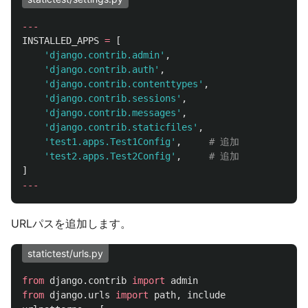
---
INSTALLED_APPS
=
[
'
django.contrib.admin
'
,
'
django.contrib.auth
'
,
'
django.contrib.contenttypes
'
,
'
django.contrib.sessions
'
,
'
django.contrib.messages
'
,
'
django.contrib.staticfiles
'
,
'
test1.apps.Test1Config
'
,
'
test2.apps.Test2Config
'
,
]
---
URLパスを追加します。
statictest/urls.py
from
django.contrib
import
admin
from
django.urls
import
path
,
include