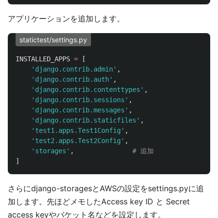
アプリケーションを追加します。
statictest/settings.py
INSTALLED_APPS
=
[
'
django.contrib.admin
'
,
'
django.contrib.auth
'
,
'
django.contrib.contenttypes
'
,
'
django.contrib.sessions
'
,
'
django.contrib.messages
'
,
'
django.contrib.staticfiles
'
,
'
test1.apps.Test1Config
'
,
'
test2.apps.Test2Config
'
,
'
storages
'
,
]
さらにdjango-storagesとAWSの設定をsettings.pyに追
加します。先ほどメモしたAccess key ID と Secret
access keyやバケット名などを設定します。