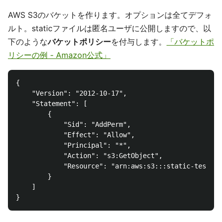
AWS S3のバケットを作ります。オプションは全てデフォ
ルト。staticファイルは匿名ユーザに公開しますので、以
下のような
バケットポリシー
を付与します。
「バケットポ
リシーの例 - Amazon公式」
{

    "Version": "2012-10-17",

    "Statement": [

        {

            "Sid": "AddPerm",

            "Effect": "Allow",

            "Principal": "*",

            "Action": "s3:GetObject",

            "Resource": "arn:aws:s3:::static-test-re
        }

    ]
