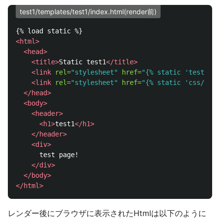
test1/templates/test1/index.html(render前)
<html>
<head>
<title>
Static test1
</title>
<link
rel=
"stylesheet"
href=
"{% static 'test1/cs
<link
rel=
"stylesheet"
href=
"{% static 'css/base
</head>
<body>
<header>
<h1>
test1
</h1>
</header>
<div>
      test page!

</div>
</body>
</html>
レンダー後にブラウザに表示されたHtmlは以下のように