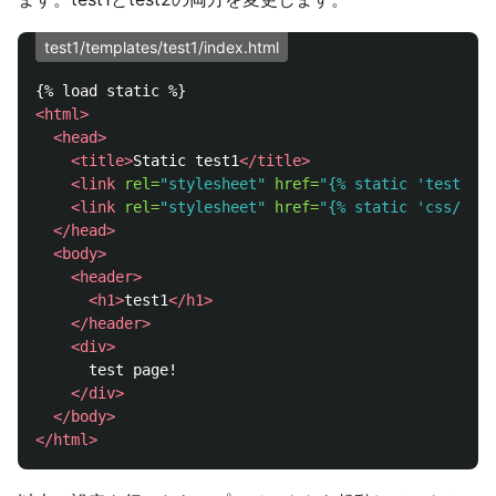
test1/templates/test1/index.html
<html>
<head>
<title>
Static test1
</title>
<link
rel=
"stylesheet"
href=
"{% static 'test1/cs
<link
rel=
"stylesheet"
href=
"{% static 'css/base
</head>
<body>
<header>
<h1>
test1
</h1>
</header>
<div>
      test page!

</div>
</body>
</html>