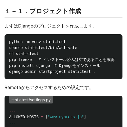
１－１．プロジェクト作成
まずはDjangoのプロジェクトを作成します。
python -m venv statictest

source statictest/bin/activate

cd statictest

pip freeze   # インストール済みは空であることを確認

pip install django  # Djangoをインストール

Remoteからアクセスするための設定です。
statictest/settings.py
---
ALLOWED_HOSTS
=
[
"
www.mypress.jp
"
]
---