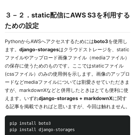
３－２．static配信にAWS S3を利用する
ための設定
PythonからAWSへアクセスするためには
boto3
を使用し
ます。
django-storages
はクラウドストレージを、static
ファイルやアップロード画像ファイル（mediaファイル）
の保存に使うためのものです。ここではstaticファイル
(cssファイル）のみの使用例を示します。画像のアップロ
ードなどmediaファイルについては割愛させていただきま
すが、markdownXなどと併用したときはとても便利に使
えます。いずれ
django-storages + markdownX
に関す
る記事を掲載できればと思いますが、今回は触れません。
pip install boto3
