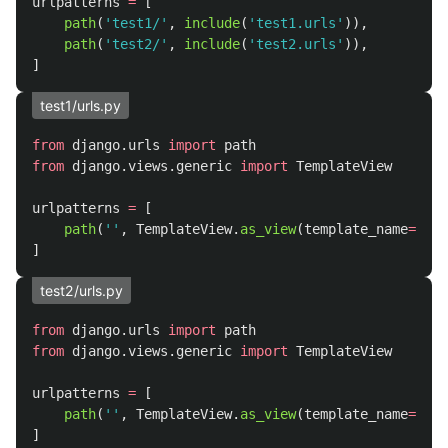
urlpatterns
=
[
path
(
'
test1/
'
,
include
(
'
test1.urls
'
)),
path
(
'
test2/
'
,
include
(
'
test2.urls
'
)),
]
test1/urls.py
from
django.urls
import
path
from
django.views.generic
import
TemplateView
urlpatterns
=
[
path
(
''
,
TemplateView
.
as_view
(
template_name
=
"
ind
]
test2/urls.py
from
django.urls
import
path
from
django.views.generic
import
TemplateView
urlpatterns
=
[
path
(
''
,
TemplateView
.
as_view
(
template_name
=
"
ind
]