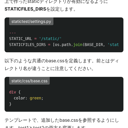
上で作ったstaticディレクトリが有効になるように
STATICFILES_DIRS
を設定します。
statictest/settings.py
---
STATIC_URL
=
'
/static/
'
STATICFILES_DIRS
=
[
os
.
path
.
join
(
BASE_DIR
,
'
static
'
)
以下のような共通のbase.cssを定義します。前とはディ
レクトリ名が違うことに注意してください。
static/css/base.css
div
{
color
:
green
;
}
テンプレートで、追加したbase.cssを参照するようにし
ます。test1とtest2の両方を変更します。