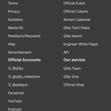
Terms
Official Event
Privacy
Official Column
Guideline
Advent Calendar
Media Kit
Qiita Tech Festa
Feedback/Requests
Qiita Award
Help
Engineer White Paper
Advertisement
API
Official Accounts
Our service
@Qiita
Qiita Team
@qiita_milestone
Qiita Zine
@qiitapoi
Official Shop
Facebook
YouTube
Podcast