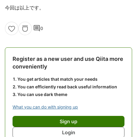
今回は以上です。
comment
0
Register as a new user and use Qiita more
conveniently
You get articles that match your needs
You can efficiently read back useful information
You can use dark theme
What you can do with signing up
Sign up
Login