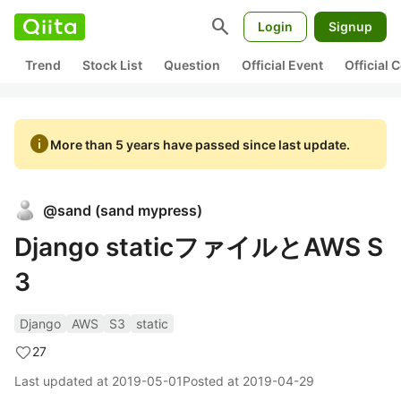
search
Login
Signup
Trend
Stock List
Question
Official Event
Official
info
More than 5 years have passed since last update.
@
sand
(
sand mypress
)
Django staticファイルとAWS S
3
Django
AWS
S3
static
27
Last updated at
2019-05-01
Posted at
2019-04-29