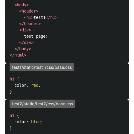
<body>
<header>
<h1>
test1
</h1>
</header>
<div>
      test page!

</div>
</body>
</html>
test1/static/test1/css/base.css
h1
{
color
:
red
;
}
test2/static/test2/css/base.css
h1
{
color
:
blue
;
}