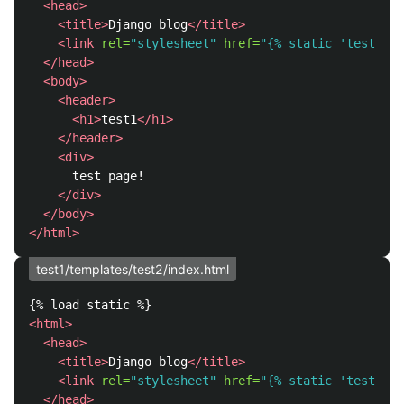
<head>
<title>
Django blog
</title>
<link
rel=
"stylesheet"
href=
"{% static 'test1/cs
</head>
<body>
<header>
<h1>
test1
</h1>
</header>
<div>
      test page!

</div>
</body>
</html>
test1/templates/test2/index.html
<html>
<head>
<title>
Django blog
</title>
<link
rel=
"stylesheet"
href=
"{% static 'test2/cs
</head>