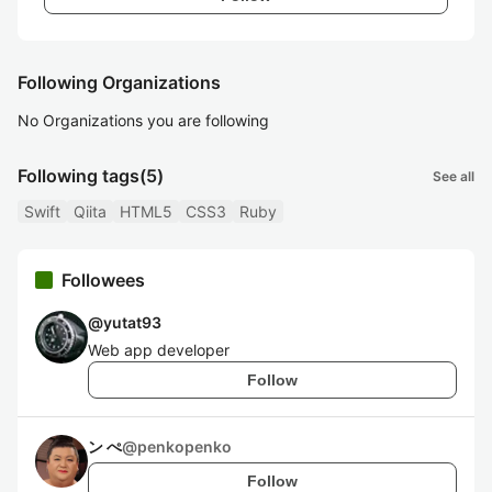
Following Organizations
No Organizations you are following
Following tags
(5)
See all
Swift
Qiita
HTML5
CSS3
Ruby
Followees
@
yutat93
Web app developer
Follow
ン ぺ
@
penkopenko
Follow