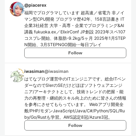
@
piacerex
福岡でプログラマしています 超高速／省電力 非ノイ
マン型CPU開発 プログラマ歴42年、158言語書き IT
企業3社経営 大学・高専・企業でプログラミング&AI
講義 fukuoka.ex／ElixirConf JP創設 2023年スペ107
コスプレ開始、体脂肪-9.2kg/5ヶ月 2025年1月STEP
N開始、3月STEPNGO開始⋯毎日プレイ
Follow
iwasiman
@
iwasiman
はてなブログ運営中のITエンジニアです。総合ITベン
ダーなのでSIerのSEだけどほぼソフトウェアエンジ
ニア/アーキテクトとして、技術トレンドの把握・能
力の再整理・継続的スキル向上のために皆さんの情報
を参考にさせてもらっています。 Webアプリ開発全
般/PHP/モダンJavaScript/Java/C#/Python/SQL/Ru
by/Go/Rustも学習。AWS認定8冠/Azure3冠。
Follow