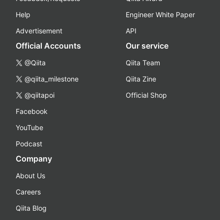
Help
Engineer White Paper
Advertisement
API
Official Accounts
Our service
@Qiita
Qiita Team
@qiita_milestone
Qiita Zine
@qiitapoi
Official Shop
Facebook
YouTube
Podcast
Company
About Us
Careers
Qiita Blog