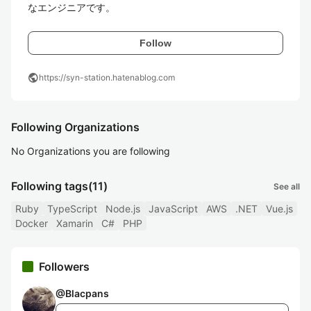
なエンジニアです。
Follow
public
https://syn-station.hatenablog.com
Following Organizations
No Organizations you are following
Following tags
(11)
See all
Ruby
TypeScript
Node.js
JavaScript
AWS
.NET
Vue.js
Docker
Xamarin
C#
PHP
Followers
@
Blacpans