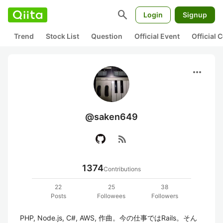
search
Login
Signup
Trend
Stock List
Question
Official Event
Official
more_horiz
@saken649
rss_feed
1374
Contributions
22
25
38
Posts
Followees
Followers
PHP, Node.js, C#, AWS, 作曲。今の仕事ではRails。そん