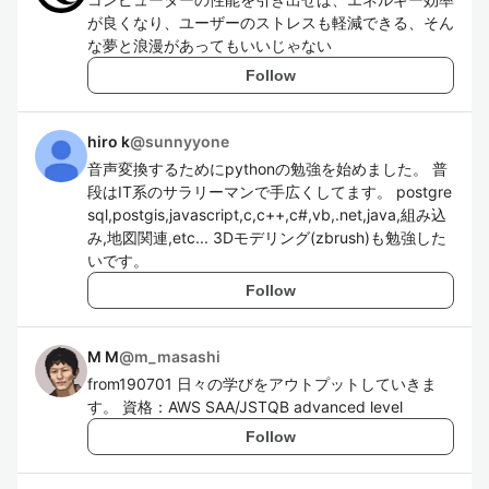
が良くなり、ユーザーのストレスも軽減できる、そん
な夢と浪漫があってもいいじゃない
Follow
hiro k
@
sunnyyone
音声変換するためにpythonの勉強を始めました。 普
段はIT系のサラリーマンで手広くしてます。 postgre
sql,postgis,javascript,c,c++,c#,vb,.net,java,組み込
み,地図関連,etc... 3Dモデリング(zbrush)も勉強した
いです。
Follow
M M
@
m_masashi
from190701 日々の学びをアウトプットしていきま
す。 資格：AWS SAA/JSTQB advanced level
Follow