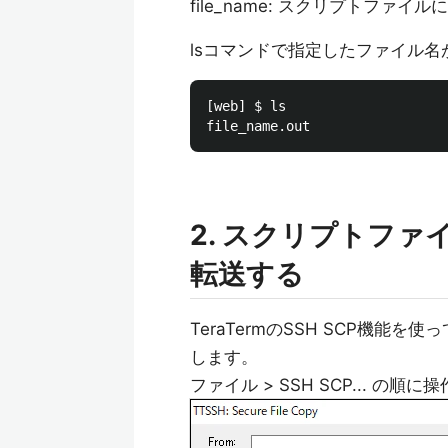
file_name: スクリプトフ
lsコマンドで指定したファイル
[web] $ ls

2. スクリプトフ
転送する
TeraTermのSSH SCP機
します。
ファイル > SSH SCP... 