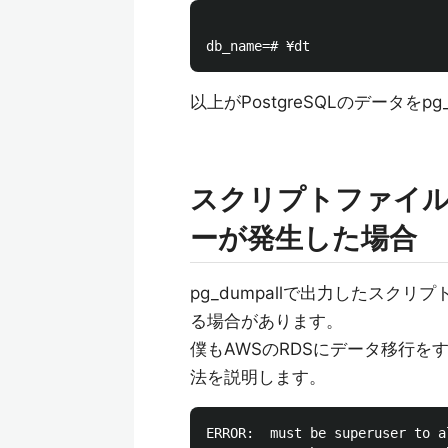
以上がPostgreSQLのデータをp
スクリプトファイル実
ーが発生した場合
pg_dumpallで出力したス
る場合があります。
僕もAWSのRDSにデータ移行
法を説明します。
ERROR:  must be superuser to a