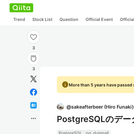
Trend
Stock List
Question
Official Event
Offici
3
3
info
More than 5 years have passed s
@
sakeafterbeer
(
Hiro Funaki
)
PostgreSQLのデ
more_horiz
PostgreSQL
pg_dumpall