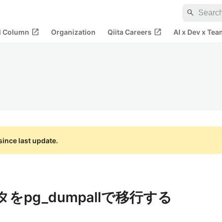
search
open_in_new
open_in_new
al Column
Organization
Qiita Careers
AI x Dev x Tea
ince last update.
ータをpg_dumpallで移行する