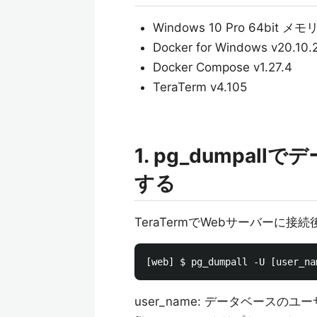
Windows 10 Pro 64bit メモ
Docker for Windows v20.10.
Docker Compose v1.27.4
TeraTerm v4.105
1. pg_dumpa
する
TeraTermでWebサーバーに接
user_name: データベースの