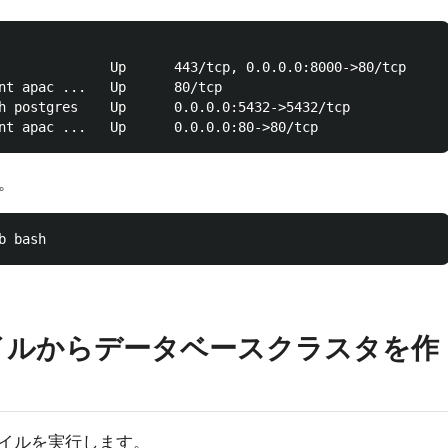
              Up      443/tcp, 0.0.0.0:8000->80/tcp

nt apac ...   Up      80/tcp

h postgres    Up      0.0.0.0:5432->5432/tcp

。
ァイルからデータベースクラスタを作
イルを実行します。