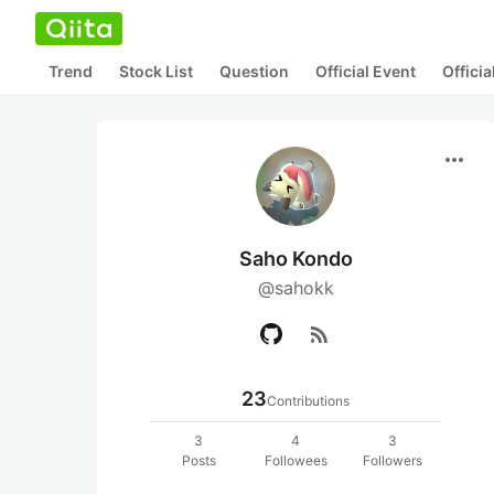
Trend
Stock List
Question
Official Event
Offici
more_horiz
Saho Kondo
@sahokk
rss_feed
23
Contributions
3
4
3
Posts
Followees
Followers