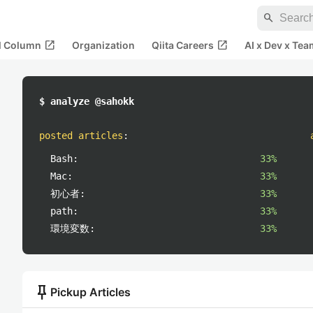
search
open_in_new
open_in_new
al Column
Organization
Qiita Careers
AI x Dev x Tea
$ analyze @sahokk
posted articles
:
Bash:
33%
Mac:
33%
初心者:
33%
path:
33%
環境変数:
33%
push_pin
Pickup Articles