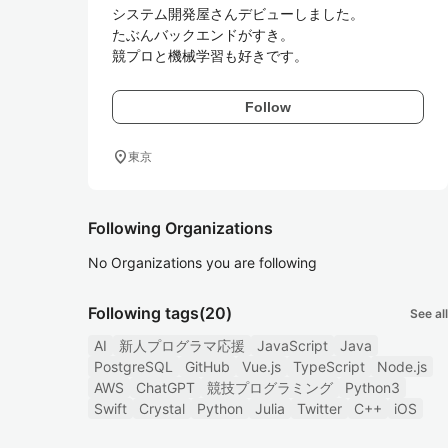
システム開発屋さんデビューしました。

たぶんバックエンドがすき。

競プロと機械学習も好きです。
Follow
location_on
東京
Following Organizations
No Organizations you are following
Following tags
(20)
See all
AI
新人プログラマ応援
JavaScript
Java
PostgreSQL
GitHub
Vue.js
TypeScript
Node.js
AWS
ChatGPT
競技プログラミング
Python3
Swift
Crystal
Python
Julia
Twitter
C++
iOS