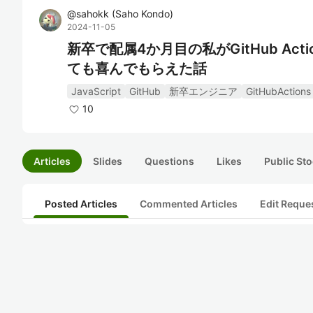
@
sahokk
(
Saho Kondo
)
2024-11-05
新卒で配属4か月目の私がGitHub Ac
ても喜んでもらえた話
JavaScript
GitHub
新卒エンジニア
GitHubActions
10
Articles
Slides
Questions
Likes
Public Sto
Posted Articles
Commented Articles
Edit Reque