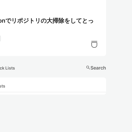
tionでリポジトリの大掃除をしてとっ
search
Search
ck Lists
sts