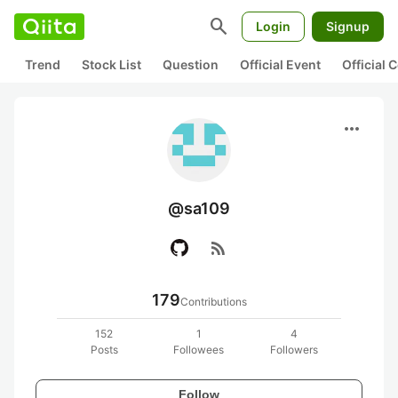
search
Login
Signup
Trend
Stock List
Question
Official Event
Official
more_horiz
@sa109
rss_feed
179
Contributions
152
1
4
Posts
Followees
Followers
Follow