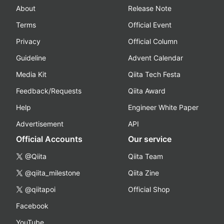
About
Release Note
Terms
Official Event
Privacy
Official Column
Guideline
Advent Calendar
Media Kit
Qiita Tech Festa
Feedback/Requests
Qiita Award
Help
Engineer White Paper
Advertisement
API
Official Accounts
Our service
@Qiita
Qiita Team
@qiita_milestone
Qiita Zine
@qiitapoi
Official Shop
Facebook
YouTube