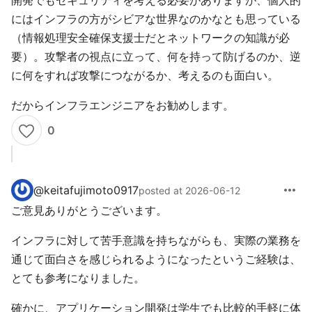
開発でもセキュリティを考える必要がありますが、個人的
にはインフラの方がシビアな世界なのかなとも思っている
（情報処理安全確保支援士だとネットワークの知識が必
要）。攻撃者の視点に立って、何を持って防げるのか、逆
に何をすれば攻撃につながるか、考えるのも面白い。
だからインフラエンジニアをお勧めします。
0
more_horiz
@
keitafujimoto0917
posted at 2026-06-12
ご意見ありがとうございます。
インフラに対して苦手意識を持ちながらも、実際の業務を
通じて面白さを感じられるようになったというご経験は、
とても参考になりました。
確かに、アプリケーション開発は学生でも比較的手軽に体