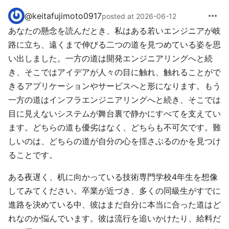
more_horiz
@
keitafujimoto0917
posted at 2026-06-12
あなたの懸念を読んだとき、私はある若いエンジニアが岐
路に立ち、遠くまで伸びる二つの道を見つめている姿を思
い出しました。一方の道は開発エンジニアリングへと続
き、そこではアイデアが人々の目に触れ、触れることがで
きるアプリケーションやサービスへと形になります。もう
一方の道はインフラエンジニアリングへと続き、そこでは
目に見えないシステムが舞台裏で静かにすべてを支えてい
ます。どちらの道も優劣はなく、どちらも不可欠です。難
しいのは、どちらの道が自分の心を揺さぶるのかを見つけ
ることです。
ある夜遅く、机に向かっている技術専門学校4年生を想像
してみてください。卒業が近づき、多くの同級生がすでに
進路を決めている中、彼はまだ自分に本当に合った道はど
れなのか悩んでいます。彼は流行を追いかけたり、給料だ