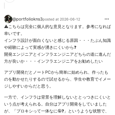
more_horiz
@
portfoliokns3
posted at 2026-06-12
⚠️こちらは完全に個人的な意見となります。参考になれば
幸いです。
インフラ設計が面白くないと感じる原因・・・たぶん知識
や経験によって実感が湧きにくいから❓
開発エンジニアとインフラエンジニアどちらの道に進んだ
方が良いか・・・インフラエンジニアをお勧めしたい
アプリ開発だとノートPCから簡単に始められ、作ったも
のを動かせたりするので試せるから、学生や教育でイメー
ジしやすいからだと思う。
一方で、インフラは背景を理解しないととっつきにくいと
いう点が考えられる。自分はアプリ開発をしていました
が、「プロキシって一体なに🤪❓」というような状態で、