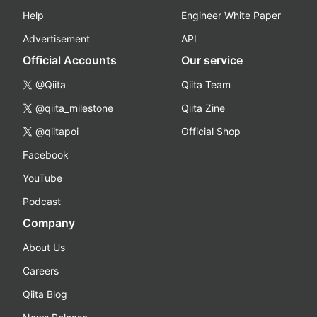
Help
Engineer White Paper
Advertisement
API
Official Accounts
Our service
@Qiita
Qiita Team
@qiita_milestone
Qiita Zine
@qiitapoi
Official Shop
Facebook
YouTube
Podcast
Company
About Us
Careers
Qiita Blog