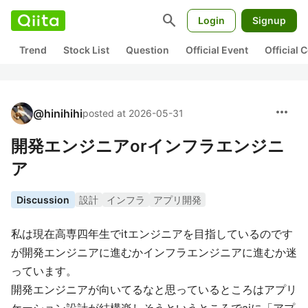
search
Login
Signup
Trend
Stock List
Question
Official Event
Official
more_horiz
@
hinihihi
posted at 2026-05-31
開発エンジニアorインフラエンジニ
ア
Discussion
設計
インフラ
アプリ開発
私は現在高専四年生でitエンジニアを目指しているのです
が開発エンジニアに進むかインフラエンジニアに進むか迷
っています。
開発エンジニアが向いてるなと思っているところはアプリ