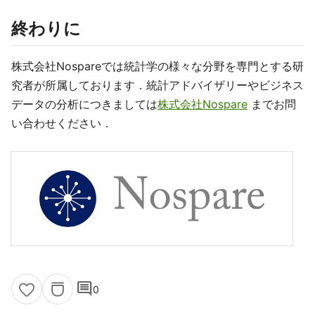
終わりに
株式会社Nospareでは統計学の様々な分野を専門とする研
究者が所属しております．統計アドバイザリーやビジネス
データの分析につきましては
株式会社Nospare
までお問
い合わせください．
comment
0