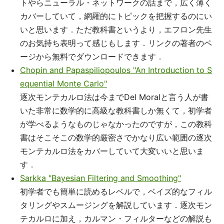
トやらニューラル・ネットワークの話まで，広く薄く
カバーしていて，網羅的にトピックを把握するのにい
いと思います．ただ教科書というより，エフロン先生
のお気持ち表明って感じもします．リンクの著者のペ
ージから無料でダウンロードできます．
Chopin and Papaspiliopoulos "An Introduction to S
equential Monte Carlo"
逐次モンテカルロ法は今までDel Moralと言う人が書
いた非常に数学的に高級な教科書しか無くて，初学者
が学べるようなものじゃなかったのですが，この教科
書はそこそこの数学的厳密さでかなり広い範囲の逐次
モンテカルロ法をカバーしていて大変いいと思いま
す．
Sarkka "Bayesian Filtering and Smoothing"
初学者でも簡単に読めるレベルで，ベイズ的なフィル
タリングやスムージングを解説しています．逐次モン
テカルロに加え，カルマン・フィルターなどの解説も