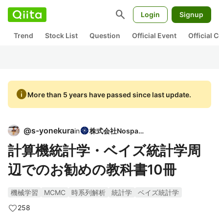
search
Login
Signup
Trend
Stock List
Question
Official Event
Official
info
More than 5 years have passed since last update.
@
s-yonekura
in
株式会社Nospare
計算機統計学・ベイズ統計学周
辺でのお勧めの教科書10冊
機械学習
MCMC
時系列解析
統計学
ベイズ統計学
258