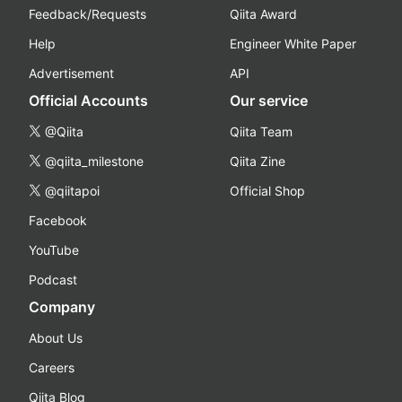
Feedback/Requests
Qiita Award
Help
Engineer White Paper
Advertisement
API
Official Accounts
Our service
@Qiita
Qiita Team
@qiita_milestone
Qiita Zine
@qiitapoi
Official Shop
Facebook
YouTube
Podcast
Company
About Us
Careers
Qiita Blog