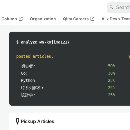
search
open_in_new
open_in_new
al Column
Organization
Qiita Careers
AI x Dev x Tea
$ analyze @s-kojima1227
posted articles
:
初心者:
50%
Go:
38%
Python:
25%
時系列解析:
25%
統計学:
25%
push_pin
Pickup Articles