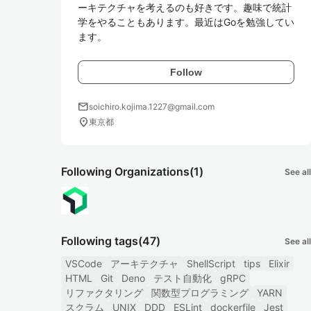
ーキテクチャを考えるのも好きです。趣味で統計
学をやることもあります。最近はGoを勉強してい
ます。
Follow
mail
soichiro.kojima.1227@gmail.com
location_on
東京都
Following Organizations
(1)
See all
Following tags
(47)
See all
VSCode
アーキテクチャ
ShellScript
tips
Elixir
HTML
Git
Deno
テスト自動化
gRPC
リファクタリング
関数型プログラミング
YARN
スクラム
UNIX
DDD
ESLint
dockerfile
Jest