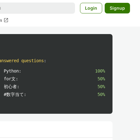
Login
Signup
open_in_new
m
answered questions
:
Python:
100%
for文:
50%
初心者:
50%
#数字当て:
50%