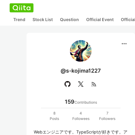
Trend
Stock List
Question
Official Event
Offici
more_horiz
@s-kojima1227
rss_feed
159
Contributions
8
4
7
Posts
Followees
Followers
Webエンジニアです。TypeScriptが好きです。ア