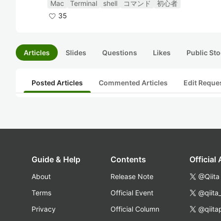
Mac
Terminal
shell
コマンド
初心者
35
Articles
Slides
Questions
Likes
Public Sto
Posted Articles
Commented Articles
Edit Reque
Guide & Help
Contents
Official
About
Release Note
@Qiita
Terms
Official Event
@qiita
Privacy
Official Column
@qiita