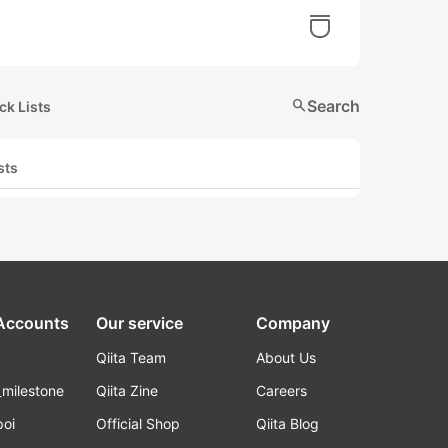
search
Search
ck Lists
sts
 Accounts
Our service
Company
Qiita Team
About Us
_milestone
Qiita Zine
Careers
poi
Official Shop
Qiita Blog