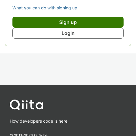
What you can do with signing up
Sign up
Login
How developers code is here.
© 2011-
2026
Qiita Inc.