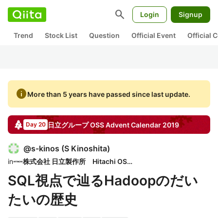
search
Login
Signup
Trend
Stock List
Question
Official Event
Official
info
More than 5 years have passed since last update.
日立グループ OSS
Advent Calendar
2019
Day 20
@
s-kinos
(
S Kinoshita
)
in
株式会社 日立製作所 Hitachi OSPO
SQL視点で辿るHadoopのだい
たいの歴史