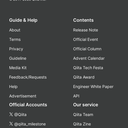
Guide & Help
Contents
About
Release Note
Terms
Official Event
Privacy
Official Column
Guideline
Advent Calendar
Media Kit
Qiita Tech Festa
Feedback/Requests
Qiita Award
Help
Engineer White Paper
Advertisement
API
Official Accounts
Our service
@Qiita
Qiita Team
@qiita_milestone
Qiita Zine