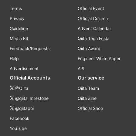
Terms
Official Event
Privacy
Official Column
Guideline
Advent Calendar
Media Kit
Qiita Tech Festa
Feedback/Requests
Qiita Award
Help
Engineer White Paper
Advertisement
API
Official Accounts
Our service
@Qiita
Qiita Team
@qiita_milestone
Qiita Zine
@qiitapoi
Official Shop
Facebook
YouTube