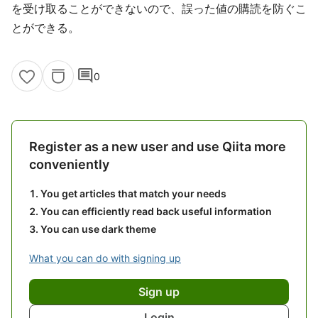
を受け取ることができないので、誤った値の購読を防ぐこ
とができる。
comment
0
Register as a new user and use Qiita more
conveniently
You get articles that match your needs
You can efficiently read back useful information
You can use dark theme
What you can do with signing up
Sign up
Login