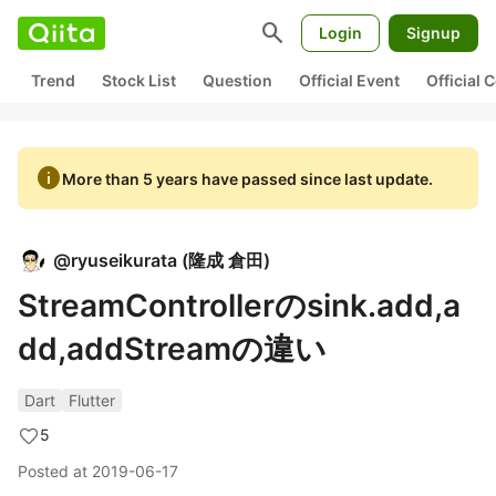
search
Login
Signup
Trend
Stock List
Question
Official Event
Official
info
More than 5 years have passed since last update.
@
ryuseikurata
(
隆成 倉田
)
StreamControllerのsink.add,a
dd,addStreamの違い
Dart
Flutter
5
Posted at
2019-06-17