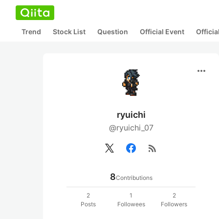
Trend
Stock List
Question
Official Event
Offici
more_horiz
ryuichi
@ryuichi_07
rss_feed
8
Contributions
2
1
2
Posts
Followees
Followers