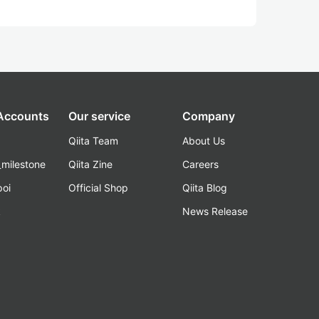
 Accounts
Our service
Company
Qiita Team
About Us
_milestone
Qiita Zine
Careers
poi
Official Shop
Qiita Blog
k
News Release