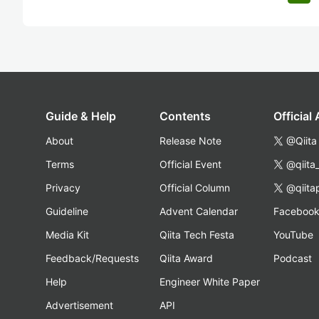
Guide & Help
Contents
Official
About
Release Note
@Qiita
Terms
Official Event
@qiita
Privacy
Official Column
@qiita
Guideline
Advent Calendar
Faceboo
Media Kit
Qiita Tech Festa
YouTube
Feedback/Requests
Qiita Award
Podcast
Help
Engineer White Paper
Advertisement
API