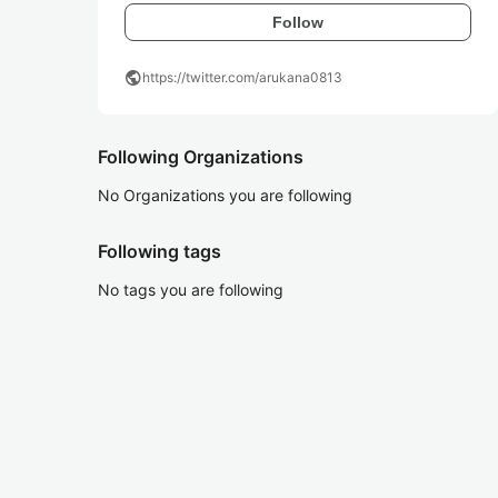
Follow
public
https://twitter.com/arukana0813
Following Organizations
No Organizations you are following
Following tags
No tags you are following