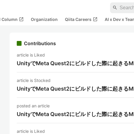
search
open_in_new
open_in_new
al Column
Organization
Qiita Careers
AI x Dev x Tea
Contributions
article is Liked
UnityでMeta Quest2にビルドした際に起きる
article is Stocked
UnityでMeta Quest2にビルドした際に起きる
posted an article
UnityでMeta Quest2にビルドした際に起きる
article is Liked