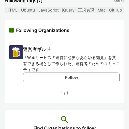
Following tags
(7)
See all
HTML
Ubuntu
JavaScript
jQuery
正規表現
Mac
GitHub
Following Organizations
運営者ギルド
「Webサービスの運営に必要なあらゆる知見」を共
有できる場として作られた、運営者のためのコミュニ
ティです。
Follow
1
/
1
search
Find Organizations to follow