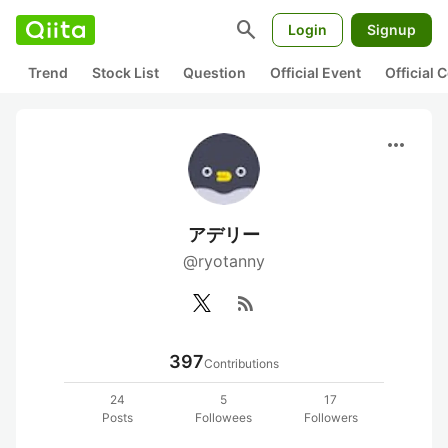
search
Login
Signup
Trend
Stock List
Question
Official Event
Official
more_horiz
アデリー
@ryotanny
rss_feed
397
Contributions
24
5
17
Posts
Followees
Followers