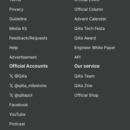
Privacy
Official Column
Guideline
Advent Calendar
Media Kit
Qiita Tech Festa
Feedback/Requests
Qiita Award
Help
Engineer White Paper
Advertisement
API
Official Accounts
Our service
@Qiita
Qiita Team
@qiita_milestone
Qiita Zine
@qiitapoi
Official Shop
Facebook
YouTube
Podcast