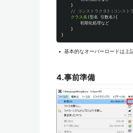
}
// コンストラクタ3（コンスト
クラス名
(
型名
引数名
){
初期化処理など
}
}
基本的なオーバーロードは上
4.事前準備