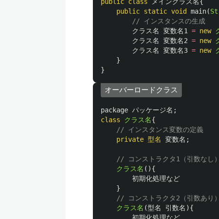
public
class
メインクラス名
{
public
static
void
main
(
St
// インスタンスの生成
クラス名
変数名1
=
new
クラス名
変数名2
=
new
クラス名
変数名3
=
new
}
}
オーバーロードクラス
package
パッケージ名
;
class
クラス名
{
// インスタンス変数の定義
private
型名
変数名
;
// コンストラクタ1（引数なし
クラス名
(){
初期化処理など
}
// コンストラクタ2（引数あり
クラス名
(
型名
引数名
){
初期化処理など