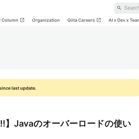
search
open_in_new
open_in_new
al Column
Organization
Qiita Careers
AI x Dev x Tea
ince last update.
‼】Javaのオーバーロードの使い