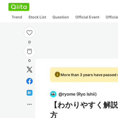
Trend
Stock List
Question
Official Event
Offici
0
0
info
More than 3 years have passed s
@
ryome
(
Ryo Ishii
)
【わかりやすく解説
more_horiz
方