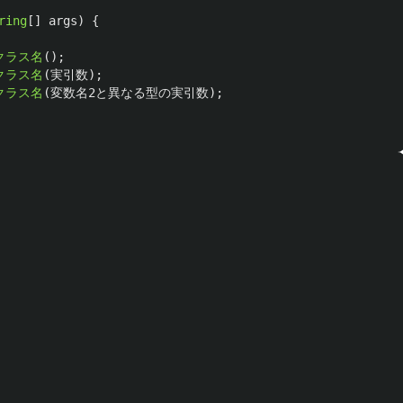
ring
[]
args
)
{
クラス名
();
クラス名
(
実引数
);
クラス名
(
変数名2と異なる型の実引数
);
）
）