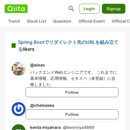
search
Login
Signup
Trend
Stock List
Question
Official Event
Official
Spring Bootでリダイレクト先のURLを組み立て
る
likers
@
aloac
バックエンドWebエンジニアです。 これまでに
基本情報、応用情報、セキスペ（未登録）に合
格しました。
Follow
@
chelseeea
Follow
kenta miyahara
@
kenmiya4869