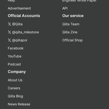
Help
Engineer White Paper
Advertisement
API
Official Accounts
Our service
@Qiita
Qiita Team
@qiita_milestone
Qiita Zine
@qiitapoi
Official Shop
Facebook
YouTube
Podcast
Company
About Us
Careers
Qiita Blog
News Release