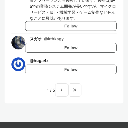
員とフリーランスも経験しています。経歴はjav
aでの業務システム開発が長いですが、マイクロ
サービス・IoT・機械学習・ゲーム制作など色ん
なことに興味があります。
Follow
スガオ
@
kthksgy
Follow
@
huga4z
Follow
navigate_next
keyboard_double_arrow_right
1
/
5