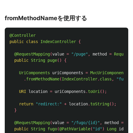
fromMethodNameを使用する
@Controller
public
class
IndexController
{
@RequestMapping
(
value
=
"/puge"
,
method
=
RequestM
public
String
puge
()
{
UriComponents
uriComponents
=
MvcUriComponentsBu
.
fromMethodName
(
IndexController
.
class
,
"fuga"
,
URI
location
=
uriComponents
.
toUri
();
return
"redirect:"
+
location
.
toString
();
}
@RequestMapping
(
value
=
"/fugo/{id}"
,
method
=
Req
public
String
fugo
(
@PathVariable
(
"id"
)
Long
id
){