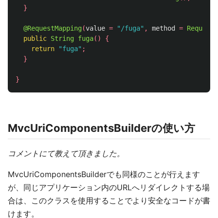
}
@RequestMapping
(
value
=
"/fuga"
,
method
=
RequestM
public
String
fuga
()
{
return
"fuga"
;
}
}
MvcUriComponentsBuilderの使い方
コメントにて教えて頂きました。
MvcUriComponentsBuilderでも同様のことが行えます
が、同じアプリケーション内のURLへリダイレクトする場
合は、このクラスを使用することでより安全なコードが書
けます。