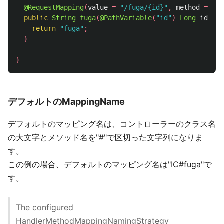
@RequestMapping
(
value
=
"/fuga/{id}"
,
method
=
Req
public
String
fuga
(
@PathVariable
(
"id"
)
Long
id
){
return
"fuga"
;
}
}
デフォルトのMappingName
デフォルトのマッピング名は、コントローラーのクラス名
の大文字とメソッド名を"#"で区切った文字列になりま
す。
この例の場合、デフォルトのマッピング名は"IC#fuga"で
す。
The configured
HandlerMethodMappingNamingStrategy