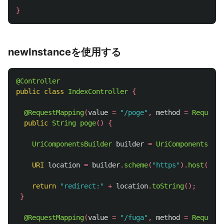
}
newInstanceを使用する
@Controller
public
class
IndexController
{
@RequestMapping
(
value
=
"/poge"
,
method
=
RequestM
public
String
poge
()
{
UriComponentsBuilder
builder
=
UriComponentsBuil
URI
location
=
builder
.
scheme
(
"https"
).
host
(
"exa
return
"redirect:"
+
location
.
toString
();
}
@RequestMapping
(
value
=
"/fuga"
,
method
=
RequestM