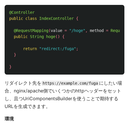
@Controller
public
class
IndexController
{
@RequestMapping
(
value
=
"/hoge"
,
method
=
RequestM
public
String
hoge
()
{
return
"redirect:/fuga"
;
}
}
リダイレクト先を
にしたい場
https://example.com/fuga
合、nginx/apache側でいくつかのhttpヘッダーをセット
し、且つUriComponentsBuilderを使うことで期待する
URLを生成できます。
環境