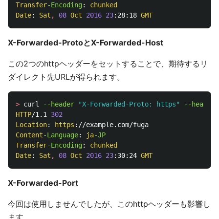
Transfer
-Encoding
: 
chunked
Date
: 
Sat
,
08
Oct
2016
23
:28:18 
GMT
X-Forwarded-ProtoとX-Forwarded-Host
この2つのhttpヘッダーをセットすることで、期待するリ
ダイレクト先URLが得られます。
>
curl
--header 
"X-Forwarded-Proto: https"
--header 
HTTP
/1.1 
302
Location
: 
https
Content
-Language
: 
ja
Transfer
-Encoding
: 
chunked
Date
: 
Sat
,
08
Oct
2016
23
:30:24 
GMT
X-Forwarded-Port
今回は使用しませんでしたが、このhttpヘッダーも影響し
ます。