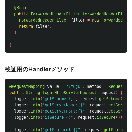
@Bean
public
ForwardedHeaderFilter
forwardedHeaderFilter
ForwardedHeaderFilter
filter
=
new
ForwardedHead
return
filter
;
}
}
検証用のHandlerメソッド
@RequestMapping
(
value
=
"/fugu"
,
method
=
RequestMet
public
String
fugu
(
HttpServletRequest
request
)
{
logger
.
info
(
"getScheme:{}"
,
request
.
getScheme
());
logger
.
info
(
"getServerName:{}"
,
request
.
getServerN
logger
.
info
(
"getServerPort:{}"
,
request
.
getServerP
logger
.
info
(
"isSecure:{}"
,
request
.
isSecure
());
logger
.
info
(
"getProtocol:{}"
,
request
.
getProtocol
(