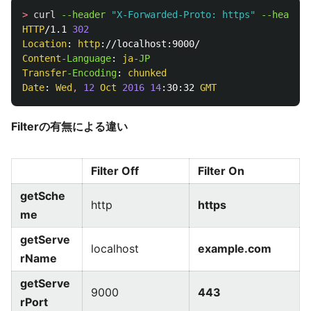
>
curl
--header 
"X-Forwarded-Proto: https"
--header 
HTTP
/1.1 
302
Location
: 
http
Content
-Language
: 
ja
Transfer
-Encoding
: 
chunked
Date
: 
Wed
,
12
Oct
2016
14
:30:32 
GMT
Filterの有無による違い
Filter Off
Filter On
getSche
http
https
me
getServe
localhost
example.com
rName
getServe
9000
443
rPort