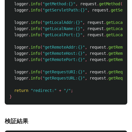
logger
.
info
(
"getMethod:{}"
,
request
.
getMethod
());
logger
.
info
(
"getServletPath:{}"
,
request
.
getServle
logger
.
info
(
"getLocalAddr:{}"
,
request
.
getLocalAdd
logger
.
info
(
"getLocalName:{}"
,
request
.
getLocalNam
logger
.
info
(
"getLocalPort:{}"
,
request
.
getLocalPor
logger
.
info
(
"getRemoteAddr:{}"
,
request
.
getRemoteA
logger
.
info
(
"getRemoteHost:{}"
,
request
.
getRemoteH
logger
.
info
(
"getRemotePort:{}"
,
request
.
getRemoteP
logger
.
info
(
"getRequestURI:{}"
,
request
.
getRequest
logger
.
info
(
"getRequestURL:{}"
,
request
.
getRequest
return
"redirect:"
+
"/"
;
}
検証結果