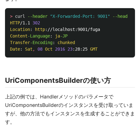
>
curl
--header 
"X-Forwarded-Port: 9001"
--head 
http
HTTP
/1.1 
302
Location
: 
http
Content
-Language
: 
ja
Transfer
-Encoding
: 
chunked
Date
: 
Sat
,
08
Oct
2016
23
:28:25 
GMT
UriComponentsBuilderの使い方
上記の例では、Handlerメソッドのパラメータで
UriComponentsBuilderのインスタンスを受け取っていま
すが、他の方法でもインスタンスを生成することができま
す。