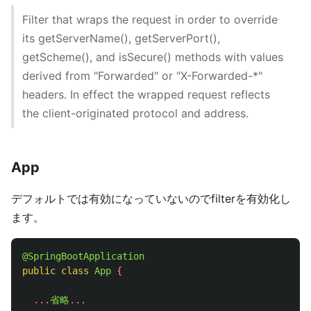
Filter that wraps the request in order to override
its getServerName(), getServerPort(),
getScheme(), and isSecure() methods with values
derived from "Forwarded" or "X-Forwarded-*"
headers. In effect the wrapped request reflects
the client-originated protocol and address.
App
デフォルトでは有効になっていないのでfilterを有効化し
ます。
@SpringBootApplication
public
class
App
{
...
省略
...