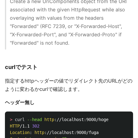
Create a new UriComponents object from the URI
associated with the given HttpRequest while also
overlaying with values from the headers
"Forwarded" (RFC 7239, or "X-Forwarded-Host",
"X-Forwarded-Port", and "X-Forwarded-Proto" if
"Forwarded" is not found.
curlでテスト
指定するhttpヘッダーの値でリダイレクト先のURLがどの
ように変わるかcurlで確認します。
ヘッダー無し
>
curl
--head 
http
HTTP
/1.1 
302
Location
: 
http