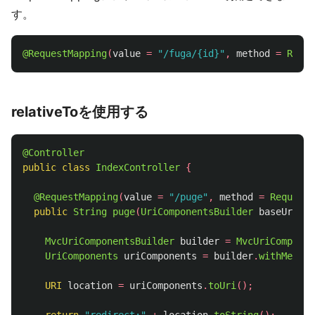
す。
@RequestMapping
(
value
=
"/fuga/{id}"
,
method
=
Reque
relativeToを使用する
@Controller
public
class
IndexController
{
@RequestMapping
(
value
=
"/puge"
,
method
=
RequestM
public
String
puge
(
UriComponentsBuilder
baseUrl
)
{
MvcUriComponentsBuilder
builder
=
MvcUriComponen
UriComponents
uriComponents
=
builder
.
withMethod
URI
location
=
uriComponents
.
toUri
();