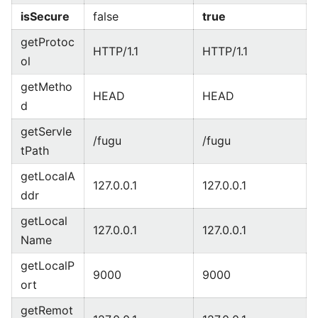
isSecure
false
true
getProtoc
HTTP/1.1
HTTP/1.1
ol
getMetho
HEAD
HEAD
d
getServle
/fugu
/fugu
tPath
getLocalA
127.0.0.1
127.0.0.1
ddr
getLocal
127.0.0.1
127.0.0.1
Name
getLocalP
9000
9000
ort
getRemot