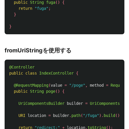
public
String
fuga
()
{
return
"fuga"
;
}
}
fromUriStringを使用する
@Controller
public
class
IndexController
{
@RequestMapping
(
value
=
"/poge"
,
method
=
RequestM
public
String
poge
()
{
UriComponentsBuilder
builder
=
UriComponentsBuil
URI
location
=
builder
.
path
(
"/fuga"
).
build
().
toU
return
"redirect:"
+
location
.
toString
();