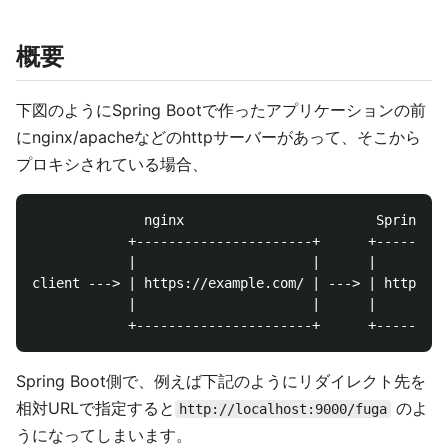
概要
下図のようにSpring Bootで作ったアプリケーションの前
にnginx/apacheなどのhttpサーバーがあって、そこから
プロキシされている場合、
              nginx                        Spring bo
            +----------------------+      +---------
            |                      |      |         
client ---> | https://example.com/ | ---> | http://l
            |                      |      |         
Spring Boot側で、例えば下記のようにリダイレクト先を
相対URLで指定すると
のよ
http://localhost:9000/fuga
うになってしまいます。