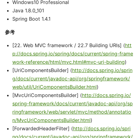
Windows10 Professional
Java 1.8.0_101
Spring Boot 1.4.1
参考
[22. Web MVC framework / 22.7 Building URIs] (
htt
p://docs.spring.io/spring/docs/current/spring-frame
work-reference/html/mvc.html#mvc-uri-building
)
[UriComponentsBuilder] (
http://docs.spring.io/sprin
g/docs/current/javadoc-api/org/springframework/
web/util/UriComponentsBuilder.html
)
[MvcUriComponentsBuilder] (
http://docs.spring.io/
spring-framework/docs/current/javadoc-api/org/sp
ringframework/web/servlet/mvc/method/annotatio
n/MvcUriComponentsBuilder.html
)
[ForwardedHeaderFilter] (
http://docs.spring.io/spri
ng/docs/current/javadoc-api/org/springframework/