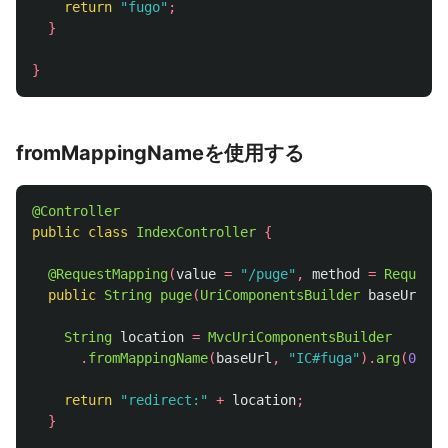
return
"fugo"
;
}
}
fromMappingNameを使用する
@Controller
public
class
IndexController
{
@RequestMapping
(
value
=
"/puge"
,
method
=
RequestM
public
String
puge
(
UriComponentsBuilder
baseUrl
)
{
String
location
=
MvcUriComponentsBuilder
.
fromMappingName
(
baseUrl
,
"IC#fuga"
).
arg
(
0
,
12
return
"redirect:"
+
location
;
}