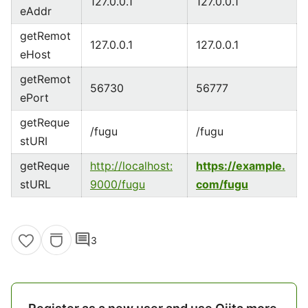
127.0.0.1
127.0.0.1
eAddr
getRemot
127.0.0.1
127.0.0.1
eHost
getRemot
56730
56777
ePort
getReque
/fugu
/fugu
stURI
getReque
http://localhost:
https://example.
stURL
9000/fugu
com/fugu
comment
3