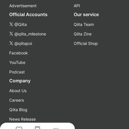
Advertisement
API
Official Accounts
Our service
@Qiita
Qiita Team
@qiita_milestone
Qiita Zine
@qiitapoi
Official Shop
Facebook
YouTube
Podcast
Company
About Us
Careers
Qiita Blog
News Release