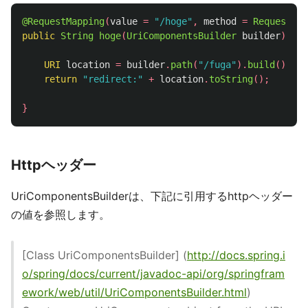
@RequestMapping
(
value
=
"/hoge"
,
method
=
RequestMet
public
String
hoge
(
UriComponentsBuilder
builder
)
{
URI
location
=
builder
.
path
(
"/fuga"
).
build
().
toU
return
"redirect:"
+
location
.
toString
();
}
Httpヘッダー
UriComponentsBuilderは、下記に引用するhttpヘッダー
の値を参照します。
[Class UriComponentsBuilder] (
http://docs.spring.i
o/spring/docs/current/javadoc-api/org/springfram
ework/web/util/UriComponentsBuilder.html
)