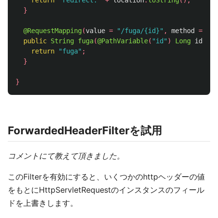
return
"redirect:"
+
location
.
toString
();
}
@RequestMapping
(
value
=
"/fuga/{id}"
,
method
=
Req
public
String
fuga
(
@PathVariable
(
"id"
)
Long
id
){
return
"fuga"
;
}
}
ForwardedHeaderFilterを試用
コメントにて教えて頂きました。
このFilterを有効にすると、いくつかのhttpヘッダーの値
をもとにHttpServletRequestのインスタンスのフィール
ドを上書きします。