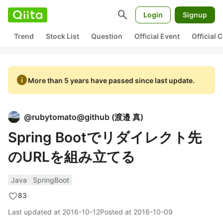
search
Login
Signup
Trend
Stock List
Question
Official Event
Official
info
More than 5 years have passed since last update.
@
rubytomato@github
(
渡邉 真
)
Spring Bootでリダイレクト先
のURLを組み立てる
Java
SpringBoot
83
Last updated at
2016-10-12
Posted at
2016-10-09