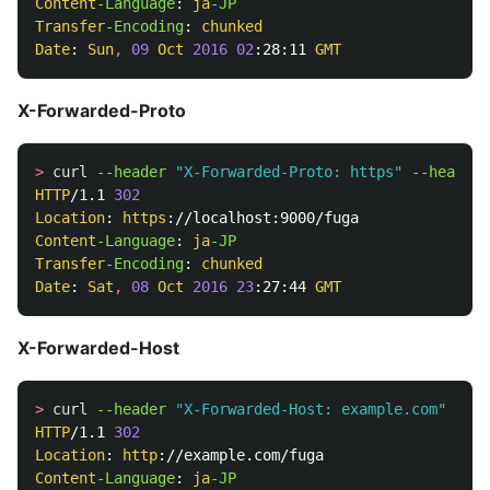
Content
-Language
: 
ja
Transfer
-Encoding
: 
chunked
Date
: 
Sun
,
09
Oct
2016
02
:28:11 
GMT
X-Forwarded-Proto
>
curl
--header 
"X-Forwarded-Proto: https"
--head 
ht
HTTP
/1.1 
302
Location
: 
https
Content
-Language
: 
ja
Transfer
-Encoding
: 
chunked
Date
: 
Sat
,
08
Oct
2016
23
:27:44 
GMT
X-Forwarded-Host
>
curl
--header 
"X-Forwarded-Host: example.com"
--he
HTTP
/1.1 
302
Location
: 
http
Content
-Language
: 
ja