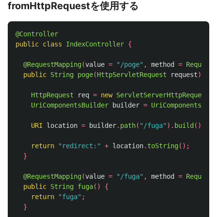
fromHttpRequestを使用する
@Controller
public
class
IndexController
{
@RequestMapping
(
value
=
"/poge"
,
method
=
RequestM
public
String
poge
(
HttpServletRequest
request
)
{
HttpRequest
req
=
new
ServletServerHttpRequest
(
r
UriComponentsBuilder
builder
=
UriComponentsBuil
URI
location
=
builder
.
path
(
"/fuga"
).
build
().
toU
return
"redirect:"
+
location
.
toString
();
}
@RequestMapping
(
value
=
"/fuga"
,
method
=
RequestM
public
String
fuga
()
{
return
"fuga"
;
}