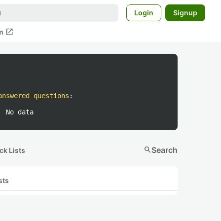
Login
Signup
open_in_new
m
answered questions
:
No data
search
Search
ck Lists
sts