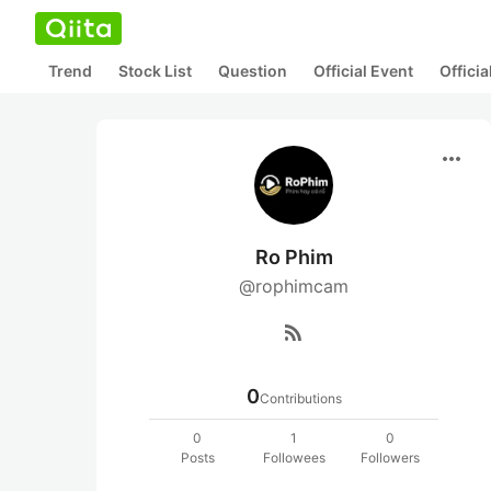
Trend
Stock List
Question
Official Event
Offici
more_horiz
Ro Phim
@rophimcam
rss_feed
0
Contributions
0
1
0
Posts
Followees
Followers