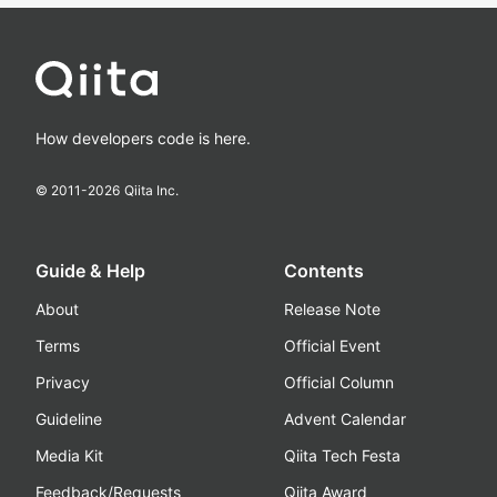
How developers code is here.
© 2011-
2026
Qiita Inc.
Guide & Help
Contents
About
Release Note
Terms
Official Event
Privacy
Official Column
Guideline
Advent Calendar
Media Kit
Qiita Tech Festa
Feedback/Requests
Qiita Award