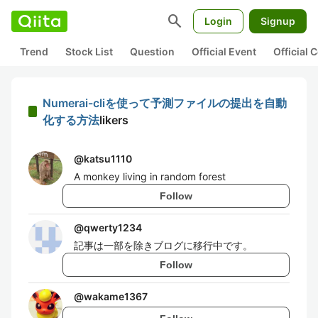
search
Login
Signup
Trend
Stock List
Question
Official Event
Official
Numerai-cliを使って予測ファイルの提出を自動
化する方法
likers
@
katsu1110
A monkey living in random forest
Follow
@
qwerty1234
記事は一部を除きブログに移行中です。
Follow
@
wakame1367