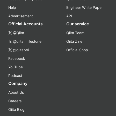
Help
Engineer White Paper
Advertisement
API
Official Accounts
Our service
@Qiita
Qiita Team
@qiita_milestone
Qiita Zine
@qiitapoi
Official Shop
Facebook
YouTube
Podcast
Company
About Us
Careers
Qiita Blog