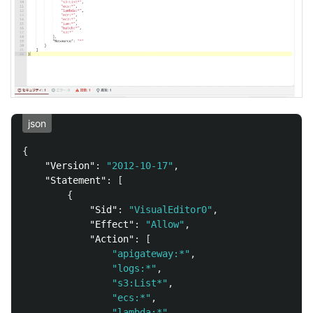
json
{
"Version"
:
"2012-10-17"
,
"Statement"
:
[
{
"Sid"
:
"VisualEditor0"
,
"Effect"
:
"Allow"
,
"Action"
:
[
"apigateway:*"
,
"logs:*"
,
"s3:List*"
,
"ecs:*"
,
"lambda:*"
,