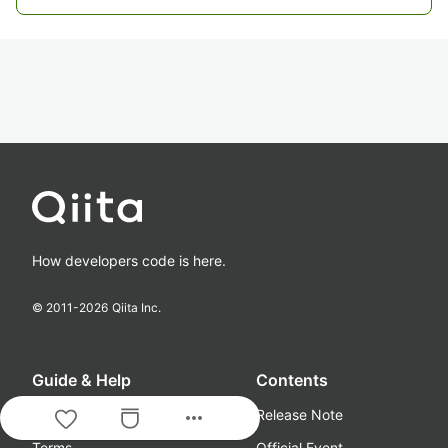
How developers code is here.
© 2011-
2026
Qiita Inc.
Guide & Help
Contents
more_horiz
About
Release Note
Terms
Official Event