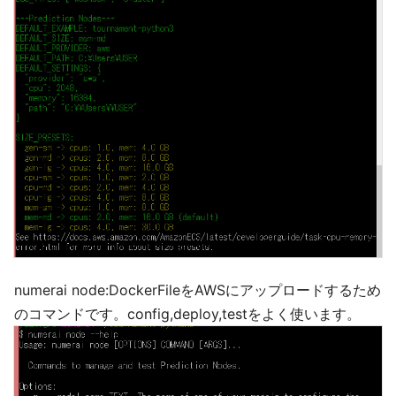
numerai node:DockerFileをAWSにアップロードするため
のコマンドです。config,deploy,testをよく使います。