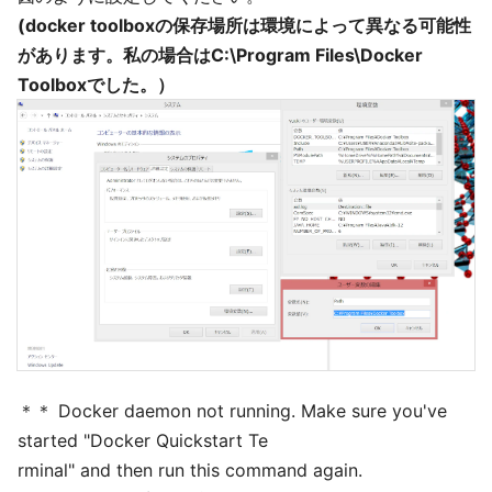
(docker toolboxの保存場所は環境によって異なる可能性
があります。私の場合はC:\Program Files\Docker
Toolboxでした。）
＊＊ Docker daemon not running. Make sure you've
started "Docker Quickstart Te
rminal" and then run this command again.