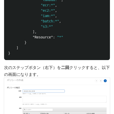
"ecr:*"
,
"ec2:*"
,
"iam:*"
,
"batch:*"
,
"s3:*"
],
"Resource"
:
"*"
}
]
}
次のステップボタン（右下）を
二回
クリックすると、以下
の画面になります。