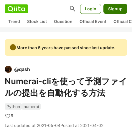
search
Login
Signup
Trend
Stock List
Question
Official Event
Official
info
More than 5 years have passed since last update.
@
qash
Numerai-cliを使って予測ファイ
ルの提出を自動化する方法
Python
numerai
6
Last updated at
2021-05-04
Posted at
2021-04-02