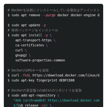
# Dockerを以前にインストールしている場合はアンインストール
$ 
sudo 
apt remove 
--purge
 docker docker-engine docke
$ 
sudo 
apt update 
-y
# 依存パッケージをインストール
$ 
sudo 
apt 
install
-y
\
    apt-transport-https 
\
    ca-certificates 
\
    curl 
\
    gnupg2 
\
    software-properties-common

# DockerのGPGキーを追加
$ 
curl 
-fsSL
 https://download.docker.com/linux/debia
$ 
sudo 
apt-key fingerprint 0EBFCD88

# Dockerの安定版(stable)のリポジトリを追加
$ 
sudo 
add-apt-repository 
\
"deb [arch=amd64] https://download.docker.com/lin
$(
lsb_release 
-cs
)
\