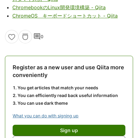
ChromebookのLinux開発環境構築 - Qiita
ChromeOS キーボードショートカット - Qiita
comment
0
Register as a new user and use Qiita more
conveniently
You get articles that match your needs
You can efficiently read back useful information
You can use dark theme
What you can do with signing up
Sign up