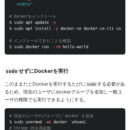
   stable"
# Dockerをインストール
$ 
sudo 
apt update 
-y
$ 
sudo 
apt 
install
-y
 docker-ce docker-ce-cli contai
# インストールできたことを確認
$ 
sudo 
docker run 
--rm
せずにDockerを実行
sudo
このままだとDockerを実行するたびに
する必要があ
sudo
るため、現在のユーザにdockerグループを追加し一般ユ
ーザの権限でも実行できるようにする。
# 現在のユーザのグループに`docker`を追加
$ 
sudo 
usermod 
-aG
 docker 
`
whoami
`
# Chrome OSを再起動