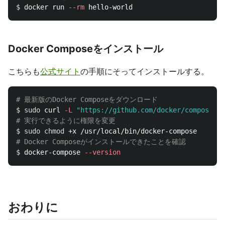
$ 
docker run 
--rm
Docker Composeをインストール
こちらも
公式サイト
の手順にそってインストールする。
# 最新版のDocker Composeをダウンロード
$ 
sudo 
curl 
-L
"https://github.com/docker/compose/re
# 実行できるように権限を変更
$ 
sudo chmod
# Docker Composeがインストールできたことを確認
$ 
docker-compose 
--version
おわりに