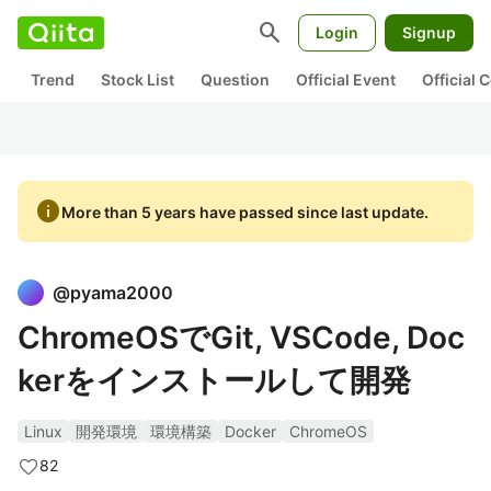
search
Login
Signup
Trend
Stock List
Question
Official Event
Official
info
More than 5 years have passed since last update.
@
pyama2000
ChromeOSでGit, VSCode, Doc
kerをインストールして開発
Linux
開発環境
環境構築
Docker
ChromeOS
82