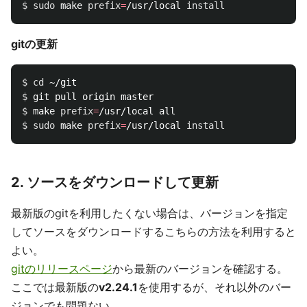
$ 
sudo 
make 
prefix
=
/usr/local 
install
gitの更新
$ 
cd
$ 
$ 
make 
prefix
=
$ 
sudo 
make 
prefix
=
/usr/local 
install
2. ソースをダウンロードして更新
最新版のgitを利用したくない場合は、バージョンを指定
してソースをダウンロードするこちらの方法を利用すると
よい。
gitのリリースページ
から最新のバージョンを確認する。
ここでは最新版の
v2.24.1
を使用するが、それ以外のバー
ジョンでも問題ない。