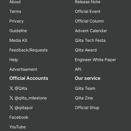
About
Release Note
Terms
Official Event
Privacy
Official Column
Guideline
Advent Calendar
Media Kit
Qiita Tech Festa
Feedback/Requests
Qiita Award
Help
Engineer White Paper
Advertisement
API
Official Accounts
Our service
@Qiita
Qiita Team
@qiita_milestone
Qiita Zine
@qiitapoi
Official Shop
Facebook
YouTube