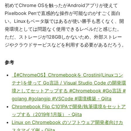
初めてChrome OSを触ったがAndroidアプリが使えて
Pixelbook Penで直感的な操作が可能なのがすごく面白
い。Linuxもベータ版ではあるが使い勝手も悪くなく、開
発環境としては問題なく使用できるレベルだと感じた。
ただ、ストレージが128GBしかないため、外部ストレー
ジやクラウドサービスなどを利用する必要があるだろう。
参考
【#ChromeOS】Chromebookを Crostini(Linuxコン
テナ)を使って Go言語 / Visual Studio Code の開発環
境としてセットアップする #Chromebook #Go言語 #
golang #golangjp #VSCode #環境構築 - Qiita
Chromebook Flip C101PAで開発/執筆環境をセットア
ップする（2019年1月版） - Qiita
Linux on Chromebook のソフトウェア開発者向けカ
スタマイズ例 - Qiita