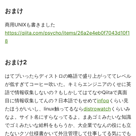
おまけ
商用UNIXも書きました
https://qiita.com/psycho/items/26a2e4eb0f7043d10f1
8
おまけ2
はてブいったらディストロの略語で盛り上がっててレベル
が低すぎてコーヒー吹いた。キミらエンジニアのくせに英
語で情報収集しないの？もしかしてはてなやQiitaで真面
目に情報収集してんの？日本語でもせめて
infoq
くらい見
たほうがいいし、linux触ってるなら
distrowatch
くらいみ
なよ。サイト名にすらなってるよ。まあゴミみたいな知識
でゴミみたいな給料をもらうか、大企業でなんの役にも立
たないクソ仕様書かいて外注管理して仕事してる気にでも