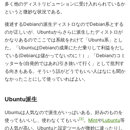
多く他のディストリビューションに受け入れられているか
というと微妙な状況である。
後述するDebianの派生ディストロなのでDebian系とする
のが正しいが、Ubuntuからさらに派生したディストロが
かなりあるのでここでは系統をわけて「Ubuntu系」とし
た。「UbuntuはDebianの成果にただ乗りして利益をだし
ている(Debianは儲かってないのに！）」「Debianのコミ
ッターを(自発的ではあれ)引き抜いて行く」として批判す
る向きもある。そういう話がどうでもいい人はなにも聞か
なかったことにして使っていればよい。
Ubuntu派生
Ubuntuは人気なので派生がいっぱいある。好みのものを
3
使ってもいいし、使わなくてもいい
。
Mint
や
Lubuntu
等
の人気が高い。Ubuntuと設定ツールが微妙に違ったりし