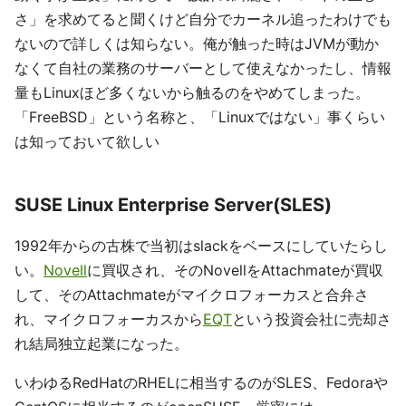
さ」を求めてると聞くけど自分でカーネル追ったわけでも
ないので詳しくは知らない。俺が触った時はJVMが動か
なくて自社の業務のサーバーとして使えなかったし、情報
量もLinuxほど多くないから触るのをやめてしまった。
「FreeBSD」という名称と、「Linuxではない」事くらい
は知っておいて欲しい
SUSE Linux Enterprise Server(SLES)
1992年からの古株で当初はslackをベースにしていたらし
い。
Novell
に買収され、そのNovellをAttachmateが買収
して、そのAttachmateがマイクロフォーカスと合弁さ
れ、マイクロフォーカスから
EQT
という投資会社に売却さ
れ結局独立起業になった。
いわゆるRedHatのRHELに相当するのがSLES、Fedoraや