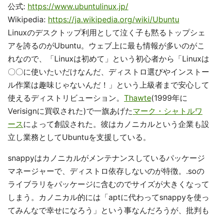
公式:
https://www.ubuntulinux.jp/
Wikipedia:
https://ja.wikipedia.org/wiki/Ubuntu
Linuxのデスクトップ利用として泣く子も黙るトップシェ
アを誇るのがUbuntu。ウェブ上に最も情報が多いのがこ
れなので、「Linuxは初めて」という初心者から「Linuxは
〇〇に使いたいだけなんだ、ディストロ選びやインストー
ル作業は趣味じゃないんだ！」という上級者まで安心して
使えるディストリビューション。
Thawte
(1999年に
Verisignに買収された)で一旗あげた
マーク・シャトルワ
ース
によって創設された。彼はカノニカルという企業も設
立し業務としてUbuntuを支援している。
snappyはカノニカルがメンテナンスしているパッケージ
マネージャーで、ディストロ依存しないのが特徴。.soの
ライブラリをパッケージに含むのでサイズが大きくなって
しまう。カノニカル的には「aptに代わってsnappyを使っ
てみんなで幸せになろう」という事なんだろうが、批判も