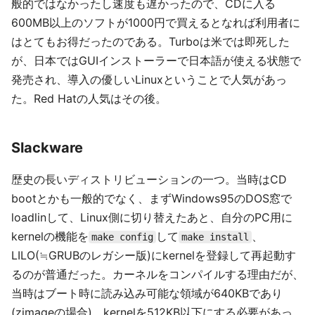
般的ではなかったし速度も遅かったので、CDに入る
600MB以上のソフトが1000円で買えるとなれば利用者に
はとてもお得だったのである。Turboは米では即死した
が、日本ではGUIインストーラーで日本語が使える状態で
発売され、導入の優しいLinuxということで人気があっ
た。Red Hatの人気はその後。
Slackware
歴史の長いディストリビューションの一つ。当時はCD
bootとかも一般的でなく、まずWindows95のDOS窓で
loadlinして、Linux側に切り替えたあと、自分のPC用に
kernelの機能を
して
、
make config
make install
LILO(≒GRUBのレガシー版)にkernelを登録して再起動す
るのが普通だった。カーネルをコンパイルする理由だが、
当時はブート時に読み込み可能な領域が640KBであり
(zimageの場合)、kernelを512KB以下にする必要があっ