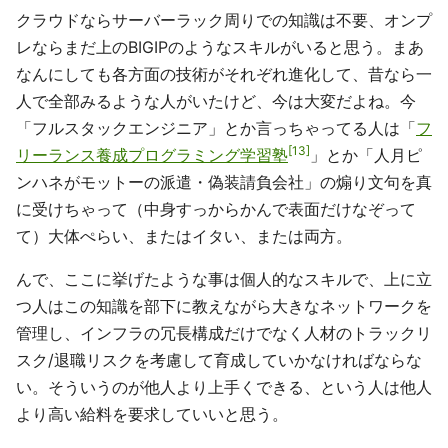
クラウドならサーバーラック周りでの知識は不要、オンプ
レならまだ上のBIGIPのようなスキルがいると思う。まあ
なんにしても各方面の技術がそれぞれ進化して、昔なら一
人で全部みるような人がいたけど、今は大変だよね。今
「フルスタックエンジニア」とか言っちゃってる人は「
フ
13
リーランス養成プログラミング学習塾
」とか「人月ピ
ンハネがモットーの派遣・偽装請負会社」の煽り文句を真
に受けちゃって（中身すっからかんで表面だけなぞって
て）大体ぺらい、またはイタい、または両方。
んで、ここに挙げたような事は個人的なスキルで、上に立
つ人はこの知識を部下に教えながら大きなネットワークを
管理し、インフラの冗長構成だけでなく人材のトラックリ
スク/退職リスクを考慮して育成していかなければならな
い。そういうのが他人より上手くできる、という人は他人
より高い給料を要求していいと思う。