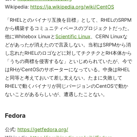
Wikipedia:
https://ja.wikipedia.org/wiki/CentOS
「RHELとのバイナリ互換を目標」として、RHELのSRPM
から構築するコミュニティベースのプロジェクトだった。
他にWhitebox Linuxと
Scientific Linux
、CERN Linuxな
どがあったが消えたので言及しない。当初はSRPMから消
し忘れたRHELのロゴなどに対してチクチクとRH本体から
「うちの商標を侵害するな」といじめられていたが、今で
はRHがCentOSのサポーターになっている。中身はRHEL
と同等と考えておいて差し支えない。たまに失敗して
RHELで動くバイナリが同じバージョンのCentOSで動か
ないことがあるらしいが、遭遇したことない。
Fedora
公式:
https://getfedora.org/