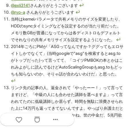
@exli3141
さんありがとうございます
↩
@ryo-a
さんありがとうございます
↩
当時はkernelパラメータで共有メモリのサイズを変更したり、
HDDのsyncタイミングなどを設定するのが当たり前だった。
メモリ数GBが普通になってからは各ディストロもデフォルト
でそれなりの共有メモリサイズを設定するようになった。
↩
2014年ごろにPMが「ASGってなんですか？ググってもエロサ
イトしかでなくて」(当時googleで"asg"を検索するとasg.to
がトップだった)って言ってて、「コイツPMBOKの本とかはこ
れみよがしに読んでるけどAutoScalingGroupもasg.toもどっ
ちも知らないのか、そりゃ話が合わないわけだ」と思った。
↩
リンク先の記事の人、返金されて「やったーー！」って言って
ますけど、「中級の人にも合わせた講師を選べますよ」って言
われてたのに低級講師しか居らず、時間を無駄に浪費させられ
た上に14万円も返ってきてないんですよ。やっぱり弁護士だと
14万円くらい気にならないんですかね。世の中金だ、5兆円欲
more_horiz
しい。
↩