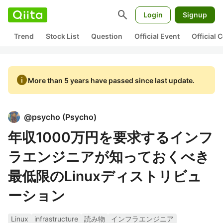
search
Login
Signup
Trend
Stock List
Question
Official Event
Official
info
More than 5 years have passed since last update.
@
psycho
(
Psycho
)
年収1000万円を要求するインフ
ラエンジニアが知っておくべき
最低限のLinuxディストリビュ
ーション
Linux
infrastructure
読み物
インフラエンジニア