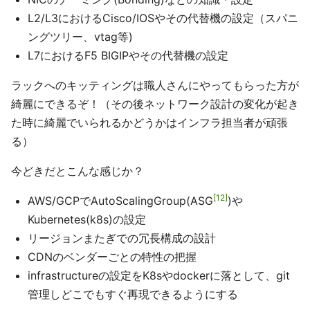
L2/L3におけるCisco/IOSやその代替機の設定（スパニ
ングツリー、vtag等)
L7におけるF5 BIGIPやその代替機の設定
ラックへのキッティングは職人さんにやってもらった方が
綺麗にできるぞ！（その後ネットワーク設計の変化が起き
た時に綺麗でいられるかどうかはインフラ担当者が頑張
る）
今どきだとこんな感じか？
12
AWS/GCPでAutoScalingGroup(ASG
)や
Kubernetes(k8s)の設定
リージョンまたぎでの冗長構成の設計
CDNのベンダーごとの特性の把握
infrastructureの設定をK8sやdockerに落として、git
管理しどこでもすぐ再現できるようにする