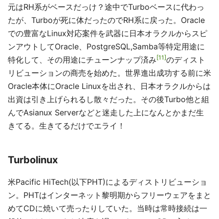
元はRH系がベースだっけ？途中でTurboベースに代わっ
たが、Turboが死に体だったのでRH系に戻った。Oracle
での豊富なLinux対応案件を武器に日本オラクルからスピ
ンアウトしてOracle、PostgreSQL,Samba等特定用途に
11
特化して、その用途にチューンナップ済み
のディスト
リビューションの商売を始めた。世界進出成功する前に米
Oracle本体にOracle Linuxを出され、日本オラクルからは
出資は引き上げられるし散々だった。その後Turbo他と組
んでAsianux Serverなどと迷走した上になんとかまだ生
きてる。生きてるだけでエライ！
Turbolinux
米Pacific HiTech(以下PHT)によるディストリビューショ
ン。PHTはインターネット黎明期からフリーウェアをまと
めてCDに焼いて売ったりしていた。当時は常時接続は一