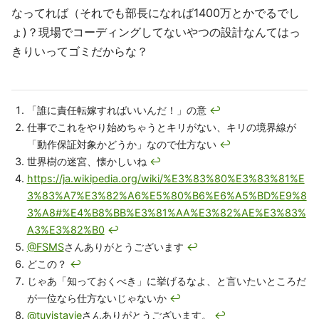
なってれば（それでも部長になれば1400万とかでるでし
ょ)？現場でコーディングしてないやつの設計なんてはっ
きりいってゴミだからな？
「誰に責任転嫁すればいいんだ！」の意
↩
仕事でこれをやり始めちゃうとキリがない、キリの境界線が
「動作保証対象かどうか」なので仕方ない
↩
世界樹の迷宮、懐かしいね
↩
https://ja.wikipedia.org/wiki/%E3%83%80%E3%83%81%E
3%83%A7%E3%82%A6%E5%80%B6%E6%A5%BD%E9%8
3%A8#%E4%B8%BB%E3%81%AA%E3%82%AE%E3%83%
A3%E3%82%B0
↩
@FSMS
さんありがとうございます
↩
どこの？
↩
じゃあ「知っておくべき」に挙げるなよ、と言いたいところだ
が一位なら仕方ないじゃないか
↩
@tuvistavie
さんありがとうございます。
↩